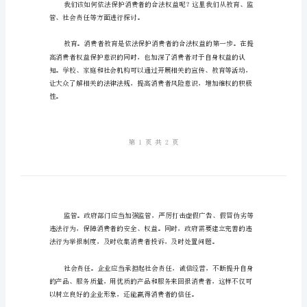
权
益
说
课
稿
范
文
尊
敬
的
管、社会责任等方面进行探讨。