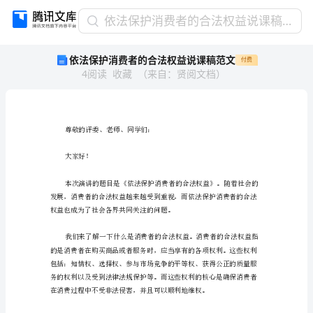
依
依法保护消费者的合法权益说课稿范文
法
依法保护消费者的合法权益说课稿范文
付费
保
4
阅读
收藏
（
来自
：
贤阅文档
）
护
消
费
者
的
尊敬的评委、老师、同学们：
合
大家好！
法