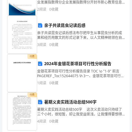
业发展指数得分企业发展指数得分开封市新心教育信息
者
咨询有限公司综合得分说明：企业发展指数根据企业规
2
阅读
0
收藏
模、企业创新、企业风险、企业活力四个维度对企业发
展情
的
亲子共读昆虫记读后感
合
亲子共读昆虫记读后感法布尔把毕生从事昆虫分析的成
果和经历用散文的形式记录下来，以人文精神统领在自
法
然科学的庞杂实据，使昆虫世界成为人类获得知识，昆
3
阅读
0
收藏
虫记成为了自然科学和文学上价值连城的奇珍异宝。你
权
是否在找
付费
益
2024年金银花茶项目可行性分析报告
越
金银花茶项目可行性分析报告目录 TOC \o "1-9" 前言
PAGEREF _Toc152644075 \h 3一、金银花茶项目可行性
来
研究报告 PAGEREF _Toc152644076 \
1
阅读
0
收藏
越
付费
受
暑期义卖实践活动总结500字
暑期义卖实践活动总结500字 这次义卖活动只持续了
到
三个小时，很短暂，却让我受益匪浅，让我懂得要想得
到他人关，先得以关爱他人为己任。我想此次活动很好
重
4
阅读
0
收藏
的呼吁了大家对福利院儿童的关注与支持，意义深远。
有