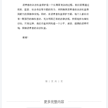
评
委、
老
师、
同
学
们：
性。
大
家
好！
本
次
更多完整内容
演