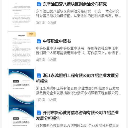
东辛油田营八断块区剩余油分布研究
合
东辛油田营八断块区剩余油分布研究 引言 本次研究
法
针对营八断块油藏特征，从剩余油的控制因素出发，结
合数值模拟结果，研究整装油藏的剩余油富集规律，并
3
阅读
0
收藏
权
针对性地提出了高效挖潜措施，对指导整装油
境，保障消费者的合法权益。
益》。
付费
中等职业申请书
随
中等职业申请书中等职业申请书 在现在的社会生活中
我们每个人都可能要用到申请书，写作层面上，申请书
着
谢谢！
下级向上级的行文方式。写申请书时理由总是不够充
4
阅读
0
收藏
分？下面是小编帮大家整理的中等职业申请书，仅供参
社
考，欢
会
浙江永鸿照明工程有限公司介绍企业发展分
析报告
的
浙江永鸿照明工程有限公司 企业发展分析结果企业发展
指数得分企业发展指数得分浙江永鸿照明工程有限公司
发
综合得分说明：企业发展指数根据企业规模、企业创
1
阅读
0
收藏
新、企业风险、企业活力四个维度对企业发展情况进行
展，
评价。
开封市新心教育信息咨询有限公司介绍企业
消
发展分析报告
费
开封市新心教育信息咨询有限公司 企业发展分析结果企