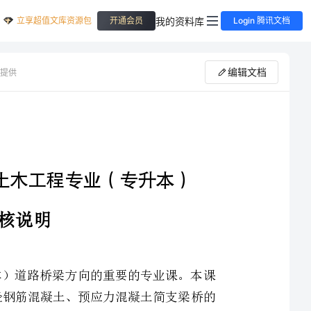
立享超值文库资源包
我的资料库
开通会员
Login 腾讯文档
编辑文档
提供
（）
《桥梁工程》是中央广播电视大学土木工程专业（专升本）道路桥梁方向的重要的专业课。本课
程重点介绍桥梁工程中的设计荷载及其组合；常用中、小跨径钢筋混凝土、预应力混凝土简支梁桥的
设计与构造及内力计算方法，常用梁式桥的支座；钢筋混凝土拱桥的构造、设计和内力计算方法，大