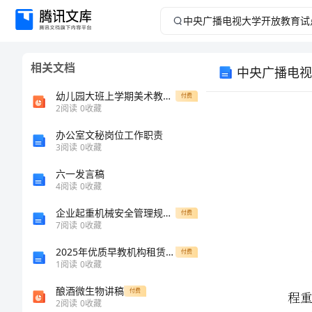
中
央
相关文档
中央广播电视
广
幼儿园大班上学期美术教案《制作五彩鱼帽子》
付费
播
2
阅读
0
收藏
办公室文秘岗位工作职责
电
3
阅读
0
收藏
视
六一发言稿
4
阅读
0
收藏
、
大
企业起重机械安全管理规定模板范本
付费
7
阅读
0
收藏
学
2025年优质早教机构租赁合同提案
付费
开
1
阅读
0
收藏
、
酿酒微生物讲稿
付费
放
2
阅读
0
收藏
1、考核对象