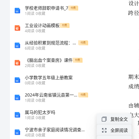
教
学校老师辞职申请书_7
付费
1
阅读
0
收藏
2、考核方式
育
工业设计动画模板
付费
4
阅读
0
收藏
试
20%
成绩的。
从经验积累到规范流程：银行审计人员如何应对复杂业务场景
付费
6
阅读
0
收藏
点
《脑出血个案查房》课件
电大分阶段检查。
付费
土
2
阅读
0
收藏
3、命题依据
小学数学五年级上册教案
木
0
阅读
0
收藏
工
2024年云南省镇沅县第一中学高一生物下学期期末质量跟踪监视试题含解析
付费
1
1
阅读
0
收藏
程
属马的犯太岁吗
1
阅读
0
收藏
复制全文
专
范围。
宁波市亲子家庭阅读情况调查报告2
全屏阅读
4
阅读
0
收藏
4、考试要求