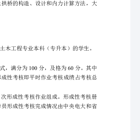
本课程考核对象为中央广播电视大学开放式教育试点工科土木工程专业本科（专升本）的学生。
本课程采用形成性考核和期末终结性考试相结合的考核方式，满分为分，及格为分。其中
期末终结性考试成绩满分为分，占考核总成绩的；形成性考核即平时作业考核成绩占考核总
中央电大统一组织编写形成性考核册。形成性考核册由4次形成性考核作业组成。形成性考核册
由辅导老师按完成的质量评分，每次形成性考核以百分计。学员形成性考核完成情况由中央电大和省
本课程命题依据年月审定的《开放教育试点土木工程专业（专升本）《桥梁工程》课程
考试命题应在本课程教学大纲和考核说明规定要求的内容范围内命题，不得随意缩小或扩大考试