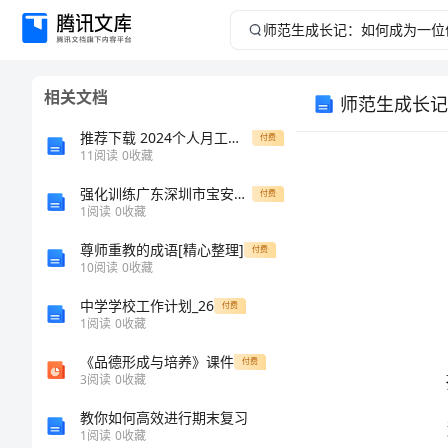
师
范
相关文档
师范生成长记
生
推荐下载 2024个人月工作计划表格模板
付费
成
11
阅读
0
收藏
强化训练广东深圳市宝安中学物理八年级下册从粒子到宇宙定向训练试卷（含答案详解）
长
付费
1
阅读
0
收藏
记：
尊师重教的成语[精心整理]
付费
10
阅读
0
收藏
如
中学学校工作计划_26
付费
1
阅读
0
收藏
何
《品德形成与培养》课件
付费
呢？
成
3
阅读
0
收藏
教你如何高效进行期末复习
为
1
阅读
0
收藏