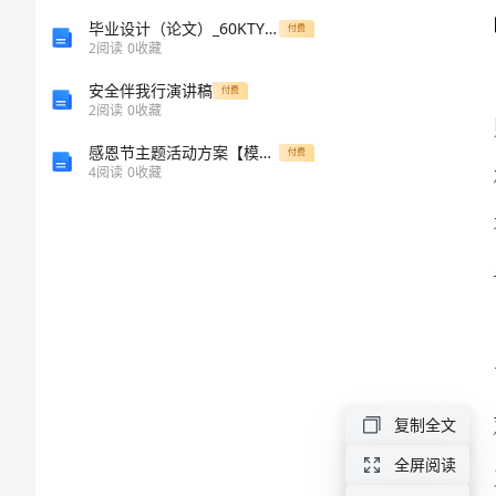
一
毕业设计（论文）_60KTYZ齿轮减速可逆永磁同步电动机CAD应用设计
付费
2
阅读
0
收藏
位
安全伴我行演讲稿
付费
2
阅读
0
收藏
平。
优
感恩节主题活动方案【模板】
付费
4
阅读
0
收藏
秀
的
教
育
者
法和策略
复制全文
师
全屏阅读
范