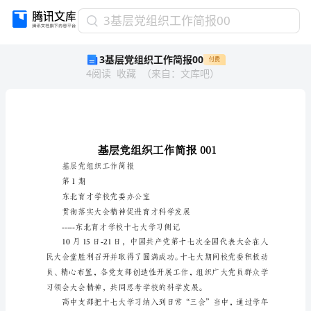
3
3基层党组织工作简报00
基
3基层党组织工作简报00
付费
层
4
阅读
收藏
（
来自
：
文库吧
）
党
组
织
工
作
简
报
基层党组织工作简报