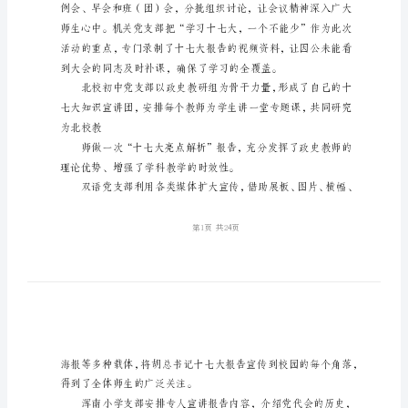
00
第1期
基
东北育才学校党委办公室
层
党
组
织
工
作
简
报
001
基