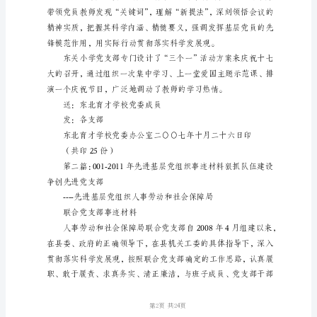
层
党
组
织
工
作
为北校教
简
报
第
1
期
东
第1页
北