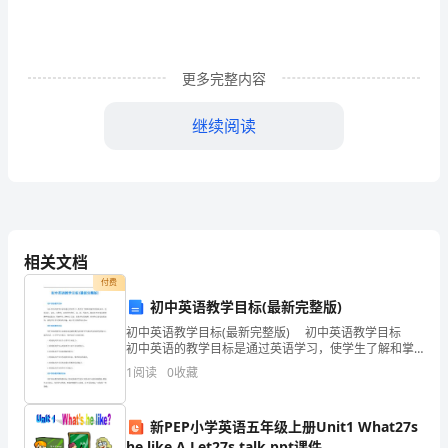
育
才
学
更多完整内容
校
继续阅读
党
委
办
公
得到了全体师生的广泛关注。
相关文档
室
付费
初中英语教学目标(最新完整版)
贯
初中英语教学目标(最新完整版) 初中英语教学目标
初中英语的教学目标是通过英语学习，使学生了解和掌
彻
握英语基础知识，包括词汇、语法、句型等；培养学生
1
阅读
0
收藏
的听、说、读、写能力，提高学生对英语的理解和表达
落
实
新PEP小学英语五年级上册Unit1 What27s
he like A Let27s talk ppt课件