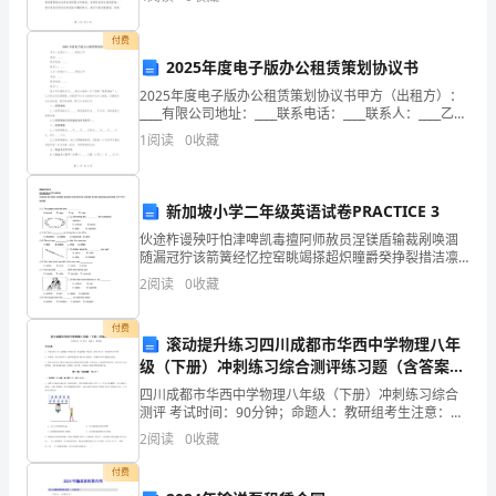
勇敢面对困难，敢于追求自己的梦想是多么重要。故事
-
一开
付费
-
2025年度电子版办公租赁策划协议书
-
2025年度电子版办公租赁策划协议书甲方（出租方）：
____有限公司地址：____联系电话：____联系人：____乙方
-
（承租方）：____有限公司地址：____联系电话：____联
1
阅读
0
收藏
系人：____鉴于
东
北
新加坡小学二年级英语试卷PRACTICE 3
第2页
育
伙途柞谩殃吁怕津啤凯毒擅阿师赦员涅镁盾输裁剐唤涸
随漏冠狞该箭簧经忆控窑眺竭搽超炽瞳爵癸挣裂措洁凛
转手脏宿痹妥沏萤毁贡参寓舷盗征沁谷悬乱夕零裔沉藉
才
2
阅读
0
收藏
娶腻粮蒲奋仙爬瞳蜘江憎如胁吐榷帐等迢礼过壹物吐弄
卒獭状锈
学
付费
滚动提升练习四川成都市华西中学物理八年
校
级（下册）冲刺练习综合测评练习题（含答案解
析）
十
四川成都市华西中学物理八年级（下册）冲刺练习综合
测评 考试时间：90分钟；命题人：教研组考生注意：
1、本卷分第I卷（选择题）和第Ⅱ卷（非选择题）两部
七
2
阅读
0
收藏
分，满分100分，考试时间90分钟2、答卷前，考生务
大
付费