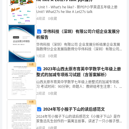
大
- Unit 1 - What’s he like? - 新PEP小学英语五年级上册
Unit1 What27s he like A Let27s talk
会
4
阅读
0
收藏
精
华伟科技（深圳）有限公司介绍企业发展分
神
送：东北育才学校党委成员
析报告
促
华伟科技（深圳）有限公司 企业发展分析结果企业发展
发：各支部
指数得分企业发展指数得分华伟科技（深圳）有限公司
进
综合得分说明：企业发展指数根据企业规模、企业创
1
阅读
0
收藏
新、企业风险、企业活力四个维度对企业发展情况进行
评价。
育
付费
2023年山西太原市育英中学数学七年级上册
（共印25份）
才
整式的加减专项练习试题（含答案解析）
山西太原市育英中学数学七年级上册整式的加减专项练
科
习 考试时间：90分钟；命题人：教研组考生注意：1、
本卷分第I卷（选择题）和第Ⅱ卷（非选择题）两部分，满
争创先进党支部
学
2
阅读
0
收藏
分100分，考试时间90分钟2、答卷前，考生务必
付费
发
2024年写小猴子下山的读后感范文
展
联合党支部事迹材料
2024年写小猴子下山的读后感范文《小猴子下山》是作
家鲁迅先生创作的一篇寓言故事，讲述了一只小猴子想
-
要下山探险的故事。故事通过小猴子的经历，告诉我们
4
阅读
0
收藏