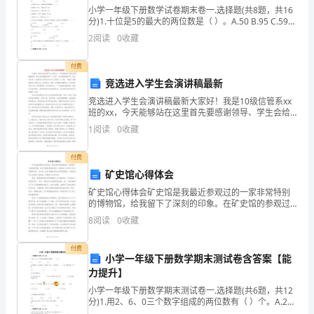
区
小学一年级下册数学试卷期末卷一.选择题(共8题，共16
分)1.十位是5的最大的两位数是（ ）。A.50 B.95 C.592.
简
“78”中的“8”表示8个（
2
阅读
0
收藏
介
付费
（一）
竞选进入学生会演讲稿最新
项
竞选进入学生会演讲稿最新大家好！我是10级信管系xx
班的xx，今天能够站在这里首先要感谢领导、学生会给
园区区
我提供这样一个平台。为此我感到很幸运，因为有这样
目
1
阅读
0
收藏
一个好的平台来表达自己进入大学的一个心愿：“我真心
（二）项目规划
位
付费
1.17
矿史馆心得体会
置
矿史馆心得体会矿史馆是我最近参观过的一家非常特别
厦
的博物馆，给我留下了深刻的印象。在矿史馆的参观过
程中，我学到了许多关于矿业发展的知识，也对矿工们
8
阅读
0
收藏
门
的辛勤劳动表示深深的敬意。下面是我对矿史馆的心得
体会，希
航
付费
小学一年级下册数学期末测试卷含答案【能
力提升】
空
小学一年级下册数学期末测试卷一.选择题(共6题，共12
港
分)1.用2、6、0三个数字组成的两位数有（ ）个。A.2
B.4 C.62.明明做了15朵纸花，小丽做了8朵。小丽再做