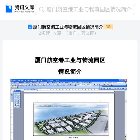
厦
厦门航空港工业与物流园区情况简介
门
厦门航空港工业与物流园区情况简介
付费
航
2
阅读
收藏
（
来自
：
万文网
）
空
港
工
业
与
物
流