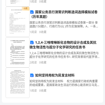
1
阅读
0
收藏
工
（
付费
业
国家公务员行测常识判断选词选择模拟试卷
（历年真题）
与
国家公务员行测常识判断选词选择模拟试卷第一部分 单
选题(150题)1、行政行为以( )作为实施保障。A、一系列
物
制度B、国家机关的权威C、国家强制力D、相对方自觉
1
阅读
0
收藏
履行【答案】：答案：C
流
1,2,4-三唑喹啉新化合物的设计合成及其抗
园
微生物活性与超分子化学研究的任务书
2
区
1,2,4-三唑喹啉新化合物的设计合成及其抗微生物活性与
超分子化学研究的任务书任务书1. 研究背景现代医学领
位
域中，抗微生物药物一直是重点研究方向之一，但随着
2
阅读
0
收藏
微生物的多重耐药性日益增强，寻找新的抗微生物
于
如何坚持用权为民发言材料
厦
如何坚持用权为民发言材料 权力是国家行政机构重要
门
的组成要素，是国家政治生活运行的核心能否树立马克
思主义权力观，正确对待手中的权力，是领导干部能否
1
阅读
0
收藏
践行“三严三实”的关键所在。 正确理解权力的本质
岛
北