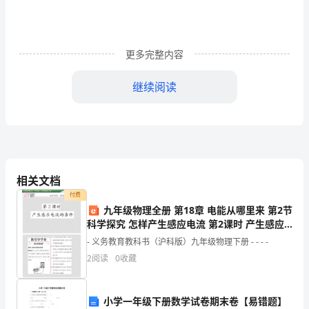
区
鸟
瞰
更多完整内容
图
继续阅读
航
空
港
工
相关文档
业
付费
九年级物理全册 第18章 电能从哪里来 第2节
与
科学探究 怎样产生感应电流 第2课时 产生感应
电流的条件课件 （新版）沪科版
物
- 义务教育教科书（沪科版）九年级物理下册 - - - -
2
阅读
0
收藏
流
园
小学一年级下册数学试卷期末卷【易错题】