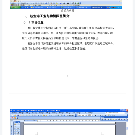
园
区
情
况
简
介
厦
门
航
空
港
园区鸟