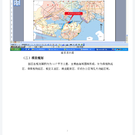
一、
航空港工业与物流园区简介
工
业
（一）项目位置
与
物
流
园
区
情
况
简
介
1
园