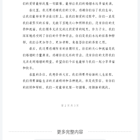
们：
困难的时刻。
大
家
好！
感
谢
大
家
今
天
来
参
加
更多完整内容