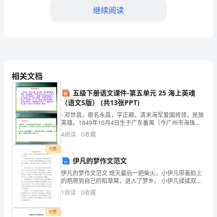
我
继续阅读
们
的
婚
礼，
相关文档
我
五级下册语文课件-第五单元 25 海上英魂
（语文S版） (共13张PPT)
非
- 邓世昌，原名永昌，字正卿。清末海军爱国将领，民族
常
英雄。1849年10月4日生于广东番禺（今广州市海珠
区），祖籍广东东莞怀德乡人。生于富裕人家，其父邓
4
阅读
0
收藏
荣
焕庄，专营茶叶生意，曾于广州及津、沪、汉
付费
幸
伊凡的梦作文范文
能
伊凡的梦作文范文 熄灭最后一把柴火，小伊凡带着脸上
的疤爬到自己的稻草窝，进入了梦乡。 小伊凡揉揉双
够
眼。眼前，阳光越过树梢，大雪融化后淌在石壁上。山
1
阅读
0
收藏
下，是一片巨大的谷地，清澈的东河缓
站
付费