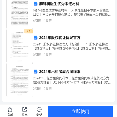
在
麻醉科医生优秀事迹材料
麻醉科医生优秀事迹材料 大家往往把手术病人的康复
这
归功于主治医生的精心施治，却忽略了麻醉人员的默默
奉献。市中心医院就有这么一位麻醉科工作人员，她兢
4
阅读
0
收藏
里，
兢业业，经过自己平凡的工作为手术病人扬起了生命的
风
发
付费
2024年股权转让协议官方
表
2024年股权转让协议官方【标题】____年股权转让协议
【协议地点】[填写协议签署地点]【协议日期】[填写协
我
议签署日期]【甲方】[填写甲方名称]【身份证号码】[填
0
阅读
0
收藏
写甲方身份证号码]【地址】[填写甲方地
的
婚
2024年出租房屋合同样本
礼
2024年出租房屋合同样本出租房屋合同格式租赁双方为
和快乐。
[出租方姓名]（以下简称为“甲方”）和[承租方姓名]（以
发
下简称为“乙方”），根据自愿原则，经协商一致，就[具
2
阅读
0
收藏
体房屋地址]的房屋出租事宜达成如下协议：
言。
首
立即使用
先，
收藏
分享
更多