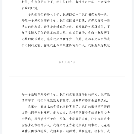
稿
范
文
是你给了我生活的勇气和动力。
尊
敬
的
各
激。
位
贵
宾、
亲
友