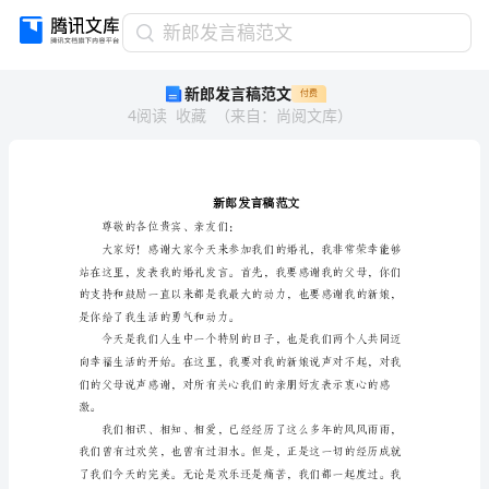
新
新郎发言稿范文
郎
新郎发言稿范文
付费
发
4
阅读
收藏
（
来自
：
尚阅文库
）
言
稿
范
文
新
郎
尊敬的各位贵宾、亲友们：
发
言