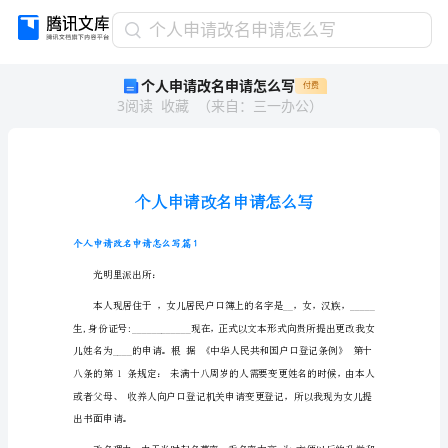
个
个人申请改名申请怎么写
人
个人申请改名申请怎么写
付费
申
3
阅读
收藏
（
来自
：
三一办公
）
请
改
名
申
请
怎
么