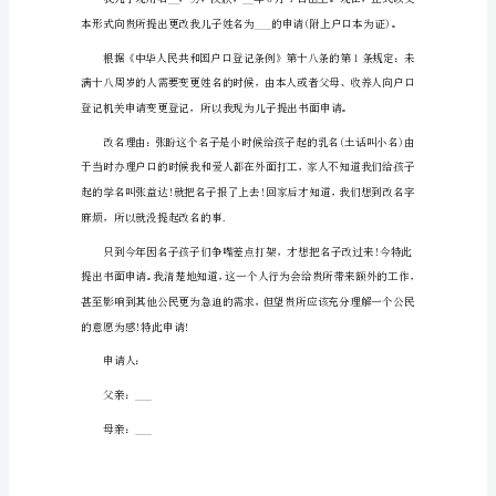
个
人
准我为女儿的改名申请为谢!
申
请
特此申请
改
名
申
_月_日
请
怎
么
写
篇
1