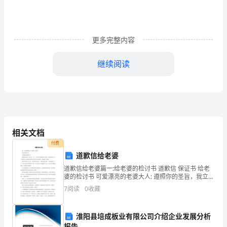
光
明
更多完整内容
里
派
继续阅读
出
所：
个人申请改名申请怎么写篇2
本
枣阳市南城派出所：
人
相关文档
付费
现
道歉信给老婆
居
道歉信给老婆篇一:给老婆的检讨书 道歉信 保证书 给老
婆的检讨书 可爱漂亮的老婆大人: 遵照你的圣旨，我立
住
刻，马上，并且非常迅速的对自己做出了深刻的检讨，
7
阅读
0
收藏
以下是我对自己的种种恶果的分析以及日后的悔改，
于
淮阳县培成板业有限公司介绍企业发展分析
，
报告