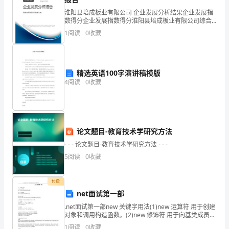
女
淮阳县培成板业有限公司 企业发展分析结果企业发展指
数得分企业发展指数得分淮阳县培成板业有限公司综合
儿
得分说明：企业发展指数根据企业规模、企业创新、企
1
阅读
0
收藏
业风险、企业活力四个维度对企业发展情况进行评价。
居
该企
民
精选英语100字演讲稿模版
户
4
阅读
0
收藏
口
麻烦，所以就没提起改名的事.
簿
论文题目-教育技术学研究方法
上
- - - 论文题目-教育技术学研究方法 - - -
的
5
阅读
0
收藏
名
付费
字
net面试第一部
的意愿为感!特此申请!
是
.net面试第一部new 关键字用法(1)new 运算符 用于创建
对象和调用构造函数。(2)new 修饰符 用于向基类成员隐
藏继承成员。(3)new 约束 用于在泛型声明中约束可能用
__，
1
阅读
0
收藏