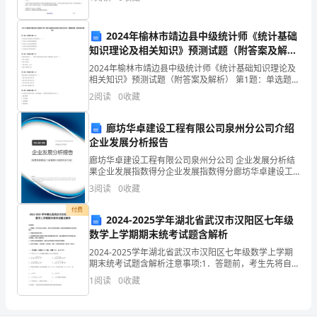
申请人：
作
女，
2024年榆林市靖边县中级统计师《统计基础
汉
父亲：___
知识理论及相关知识》预测试题（附答案及解
析）
族，
2024年榆林市靖边县中级统计师《统计基础知识理论及
相关知识》预测试题（附答案及解析） 第1题：单选题
母亲：___
_____
(本题1分)吉芬商品在其他因素不变的情况下，（）。A.
2
阅读
0
收藏
价格上升引起需求量降低B.价格上升引起需求量
生,
廊坊华卓建设工程有限公司泉州分公司介绍
身
企业发展分析报告
廊坊华卓建设工程有限公司泉州分公司 企业发展分析结
份
果企业发展指数得分企业发展指数得分廊坊华卓建设工
程有限公司泉州分公司综合得分说明：企业发展指数根
3
阅读
0
收藏
证
据企业规模、企业创新、企业风险、企业活力四个维度
对企
付费
号:____________
2024-2025学年湖北省武汉市汉阳区七年级
数学上学期期末统考试题含解析
现
2024-2025学年湖北省武汉市汉阳区七年级数学上学期
在，
期末统考试题含解析注意事项:1．答题前，考生先将自己
的姓名、准考证号码填写清楚，将条形码准确粘贴在条
1
阅读
0
收藏
形码区域内。2．答题时请按要求用笔。3．请按
正