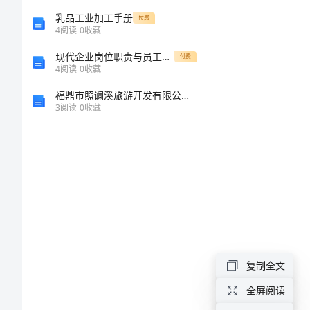
人
乳品工业加工手册
付费
4
阅读
0
收藏
事
现代企业岗位职责与员工绩效考评全套资料12
付费
加的顺利
4
阅读
0
收藏
行
福鼎市照谰溪旅游开发有限公司介绍企业发展分析报告
3
阅读
0
收藏
政
工
作
总
结
复制全文
范
全屏阅读
文