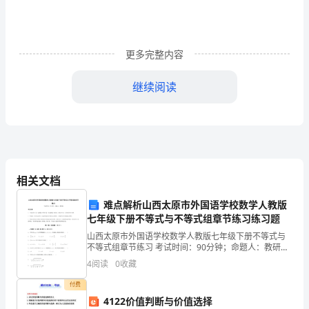
即
外
派
更多完整内容
到
继续阅读
黑
__月__日
龙
江
财务工作总结2（约1112字）
项
相关文档
目
难点解析山西太原市外国语学校数学人教版
七年级下册不等式与不等式组章节练习练习题
部，
山西太原市外国语学校数学人教版七年级下册不等式与
从
不等式组章节练习 考试时间：90分钟；命题人：教研组
考生注意：1、本卷分第I卷（选择题）和第Ⅱ卷（非选择
4
阅读
0
收藏
题）两部分，满分100分，考试时间90分钟2、答
事
付费
财
4122价值判断与价值选择