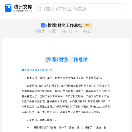
(推
(推荐)财务工作总结
荐)
(推荐)财务工作总结
付费
财
4
阅读
收藏
（
来自
：
三一办公
）
务
工
作
总
结
(推
荐)
财务工作总结1（约667字）