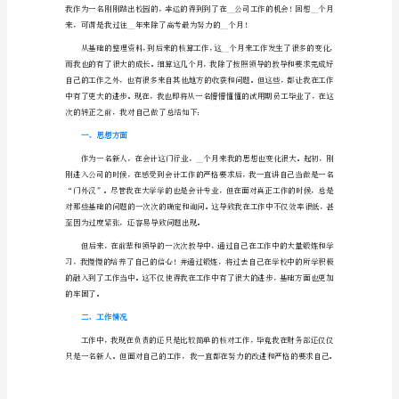
667
字）
四、现金收支规范：
我
五、临时雇佣人员管理：
于
X
月
__
日
到
__
工
黑龙江项目部财务__X
作，
随