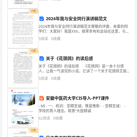
组织能力。3. 推广正确的消防知识，提高公众对消
的牢固了。
导
付费
下，
二、工作情况
2024年我与安全同行演讲稿范文
2024年我与安全同行演讲稿范文尊敬的评委、亲爱的同
在
学们：大家好！我是XXX，很荣幸有机会站在这里，与诸
位分享我与安全同行的经历和感悟。今天，我将从以下
公
5
阅读
0
收藏
三个方面展开演讲：如何培养安全意识，如何预防事故
司
付费
关于《花颈鸽》的读后感
同
关于《花颈鸽》的读后感 《花颈鸽》是一本十分感
事
人，让我一气读完的小说，它讲了一个关于花颈鸽艾丽
的故事。 艾丽是一只聪明又勇敢的信鸽，它不畏艰
5
阅读
0
收藏
险，一次又一次从险境中解救出自己的孩子。由于她生
尤
活的
其
安徽中医药大学CIS导入-PPT课件
是
- MI - 一、校训：至精至诚，惟是惟新 - - 至精至诚： -
学校的育人理念。取意“大医精诚
财
62
阅读
0
收藏
务
付费