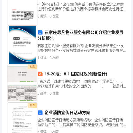
务
- 【学习目标】1.识记价值判断与价值选择的含义2.理解
进行价值判断和价值选择的两个标准和社会历史性特征3.
学会进行正确的价值判断与选择，树立为人民服务的思
工
8
阅读
0
收藏
想 -
作。
次的转正之前，我对自己做了总结如下：
石家庄思凡物业服务有限公司介绍企业发展
三
分析报告
一、思想方面
个
石家庄思凡物业服务有限公司 企业发展分析结果企业发
展指数得分企业发展指数得分石家庄思凡物业服务有限
公司综合得分说明：企业发展指数根据企业规模、企业
月
1
阅读
0
收藏
创新、企业风险、企业活力四个维度对企业发展情况进
行评
来，
付费
19-20版：8.1 国家财政(创新设计)
在
- 第八课 财政与税收课时1 国家财政 - [学新知] - 一、
财政及其作用1.财政的含义 国家的______与______就是财
总
政。财政收
至因为过度紧张，还容易导致问题出现。
5
阅读
0
收藏
公
付费
司
企业消防宣传日活动方案
的
企业消防宣传日活动方案活动名称：企业消防宣传日活
动活动目的：1. 提高员工的消防安全意识，增强他们的
领
自我防火和逃生能力。2. 加强企业对消防安全的管理和
6
阅读
0
收藏