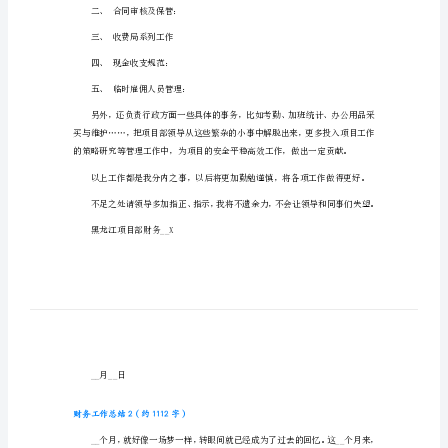
财
务
工
作
总
结
财
务
工
三个月来，具体工作如下：
作
总
结
二、合同审核及保管：
1（约
三、收费局系列工作