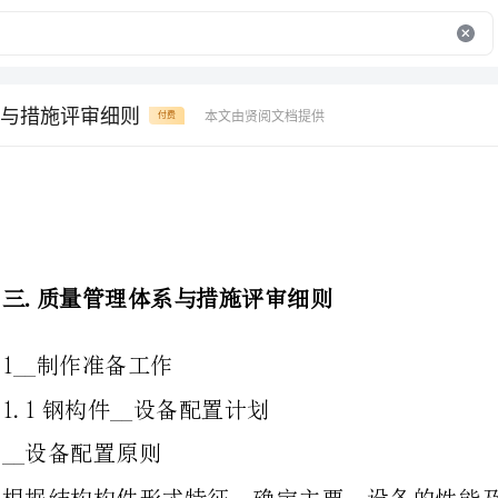
与措施评审细则
本文由贤阅文档提供
付费
三.质量管理体系与措施评审细则
1__制作准备工作
1.1钢构件__设备配置计划
__设备配置原则
根据结构构件形式特征，确定主要__设备的性能及型号。
a根据现场的月度及日要货计划构件__量，编制制作机具设备需求量计划。
b根据日__量及构件最
编制__设备配置计划。