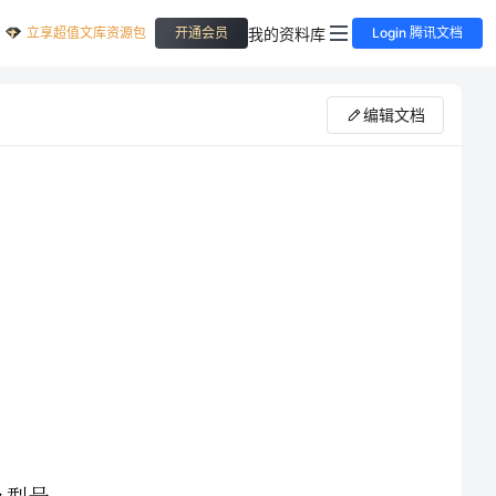
立享超值文库资源包
我的资料库
开通会员
Login 腾讯文档
编辑文档
大重量、__构件外形尺寸大小、板厚、图纸及合同要求，