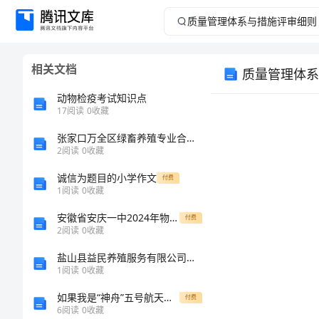
质
量
相关文档
质量管理体系
管
动物检疫考试知识点
理
17
阅读
0
收藏
张家口万全区绿畜养殖专业合作社介绍企业发展分析报告
体
2
阅读
0
收藏
系
诚信为题目的小学作文
付费
1
阅读
0
收藏
与
安徽省安庆一中2024年物理高一上册期末质量跟踪监视试题含解析
付费
2
阅读
0
收藏
措
盐山县益民养殖服务有限公司介绍企业发展分析报告
施
1
阅读
0
收藏
如果我是“神舟”五号航天员作文
付费
评
6
阅读
0
收藏