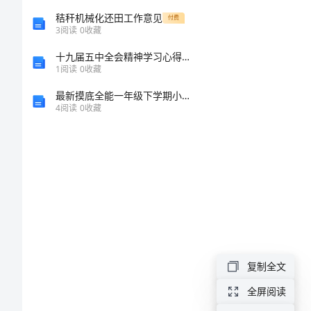
审
秸秆机械化还田工作意见
付费
3
阅读
0
收藏
运行工作。
细
十九届五中全会精神学习心得感悟范文
质量管理体系
1
阅读
0
收藏
则
最新摸底全能一年级下学期小学英语期末模拟试卷iii卷练习题
4
阅读
0
收藏
三.
质
量
管
理
体
系
复制全文
与
全屏阅读