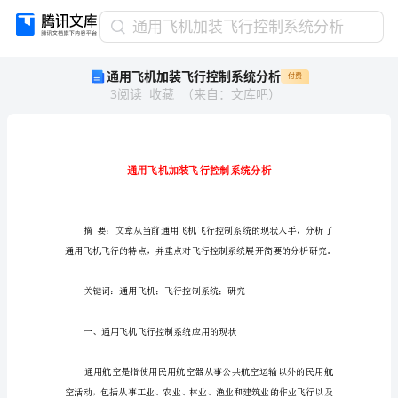
通
通用飞机加装飞行控制系统分析
用
通用飞机加装飞行控制系统分析
付费
飞
3
阅读
收藏
（
来自
：
文库吧
）
机
加
装
飞
行
控
制