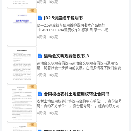
4
阅读
0
收藏
路军消灭敌人的。二、识记字形，指导写字1．启发学生
特
用偏旁
付费
点，
JD2.5调度绞车说明书
JD—2.5调度绞车使用维护说明书本产品执行
并
《GB/T15113-94调度绞车》标准 目 录一、概
述…………………………………………………………1二、结构特性
4
阅读
0
收藏
重
………………………………………
点
运动会文明观赛倡议书_3
对
运动会文明观赛倡议书运动会文明观赛倡议书通用15
篇 随着社会一步步向前发展，在很多情况下我们需要
飞
用到倡议书，不同的倡议书内容同样也是不同的。那么
2
阅读
0
收藏
一般倡议书是怎么写的呢？以下是小编帮大家整理的运
行
动会
付费
控
合同模板农村土地使用权转让合同书
制
农村土地使用权转让协议书合约甲方单位： ，身份证号
码：合约乙方单位： ，身份证号码： ，经合约双方友好
系
协商，本着自愿、平等、有偿、诚实信用的原 则下，达
4
阅读
0
收藏
成如下协议：一、合约甲方单位将位于 的农田总计面
统
付费