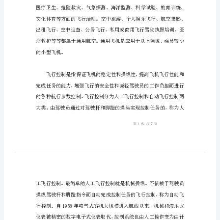
系
统
分
析
通
用
飞
机
加
装
飞