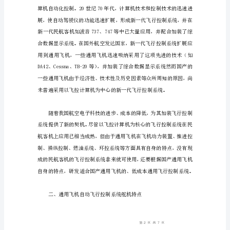
行
控
制
系
的小型飞机。
统
分
析
摘
要：
文
章
从
当