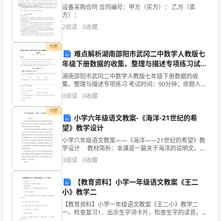
设备采购合同 合同编号：甲方（买方）： 乙方（卖
状
方）：
入
2
阅读
0
收藏
手，
付费
难点解析湖南邵阳市武冈二中数学人教版七
分
年级下册数据的收集、整理与描述专项练习试卷
（含答案详解）
湖南邵阳市武冈二中数学人教版七年级下册数据的收
析
集、整理与描述专项练习 考试时间：90分钟；命题人：
教研组考生注意：1、本卷分第I卷（选择题）和第Ⅱ卷
了
0
阅读
0
收藏
（非选择题）两部分，满分100分，考试时间90分钟2
通
付费
小学六年级语文教案-《海洋-21世纪的希
望》教学设计
用
小学六年级语文教案——《海洋——21世纪的希望》教
飞
学设计 教材简析：本课是一篇关于海洋的说明文。海
洋与人类有着密切的关系，随着迈入21世纪，科学技术
3
阅读
0
收藏
机
飞速发展，人类正在迎来开发、利用海洋的新时代，
飞
【教育资料】小学一年级语文教案《王二
小》教学二
行
【教育资料】小学一年级语文教案《王二小》教学二
一、检查复习1．出示生字词卡片，检查生字的读音。
的
2．指名朗读课文。3．指名说一说王二小是怎样帮助八