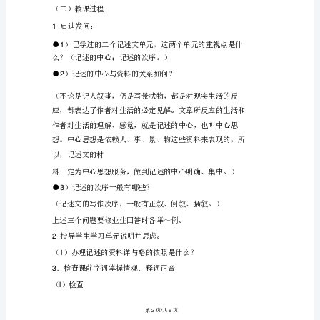
七
年
2
级
语
文
上
3
册
第
的感人情形。
5
课
二教课要
《看
戏》
1
教