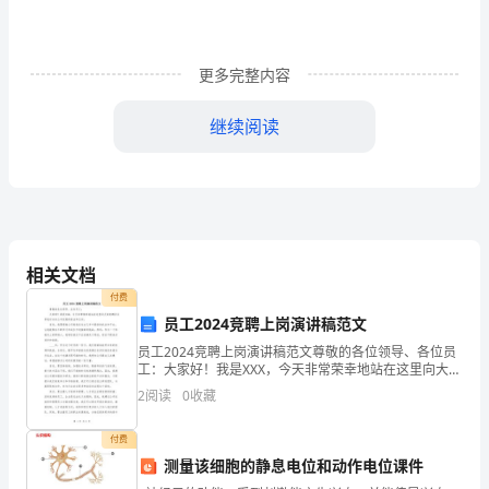
课
设
更多完整内容
计
内
继续阅读
容
预
览：
《看
相关文档
付费
戏》
员工2024竞聘上岗演讲稿范文
教
员工2024竞聘上岗演讲稿范文尊敬的各位领导、各位员
工：大家好！我是XXX，今天非常荣幸地站在这里向大家
课
。教课难点：
竞聘并分享我对未来公司发展的看法和志向。首先，我
2
2
阅读
0
收藏
要感谢公司给我在过去几年中提供的机会和平台，让我
设
付费
计
测量该细胞的静息电位和动作电位课件