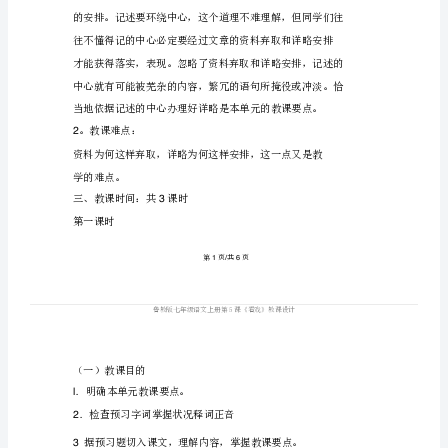
第
5
鲁教版
年
教
七
级语文上册第课《看戏》
课
《看
内容预览：
戏》
《看戏》
教
案
一教课目的
鲁
教
1
版