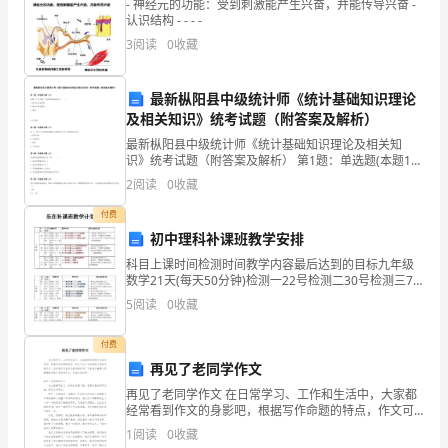
- 神经元的功能：受到刺激能产生兴奋，并能传导兴奋 -
一
认识结构 - - - -
学的难点。
3
阅读
0
收藏
教
课
最新枞阳县中级统计师《统计基础知识理论
目
及相关知识》统考试题（附答案及解析）
最新枞阳县中级统计师《统计基础知识理论及相关知
的
识》统考试题（附答案及解析） 第1题：单选题(本题1
第一课时
分)长期“产出-物价”菲利普斯线表现为（ ）。A.斜率为
2
阅读
0
收藏
1．
正的曲线B.斜率为负的曲线C.垂线
付费
知
初中理科补课班教学安排
识
科目上课时间检测时间教学内容最后达到的目标九年级
数学21天(每天50分钟)检测一22号检测二30号检测三7
教
号(每七天一检测)第二十六章-----------二次函数第二十七
5
阅读
0
收藏
章----------相似第
课：
付费
认
再见了老同学作文
再见了老同学作文 在日常学习、工作和生活中，大家都
识
经常看到作文的身影吧，根据写作命题的特点，作文可
以分为命题作文和非命题作文。你知道作文怎样才能写
经
1
阅读
0
收藏
的好吗？下面是小编帮大家整理的再见了老同学作文，