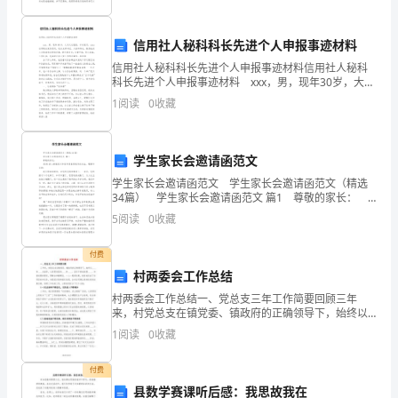
过
信用社人秘科科长先进个人申报事迹材料
察
信用社人秘科科长先进个人申报事迹材料信用社人秘科
看
科长先进个人申报事迹材料 xxx，男，现年30岁，大专
文化程度，中共党员，xxxx信用联社党委委员，机关支
1
阅读
0
收藏
表
部书记、人秘科科长。熟悉他的人对他都有这
现
（一）教课目的
学生家长会邀请函范文
整
学生家长会邀请函范文 学生家长会邀请函范文（精选
34篇） 学生家长会邀请函范文 篇1 尊敬的家长：
体
l
您好!衷心感谢您对和智年级教育教学的关注、理解和支
5
阅读
0
收藏
持! 我们惊喜地看到，在您的支持
印
付费
象
2
村两委会工作总结
的
村两委会工作总结一、党总支三年工作简要回顾三年
来，村党总支在镇党委、镇政府的正确领导下，始终以
记
____和____为指导，认真贯彻党的____和____，坚定不移地
1
阅读
0
收藏
3
按照____、和谐发展的要求，聚精会神
述
付费
（二）教课过程
方
县数学赛课听后感：我思故我在