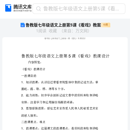
鲁
鲁教版七年级语文上册第5课《看戏》教案
教
鲁教版七年级语文上册第5课《看戏》教案
付费
版
1
阅读
收藏
（
来自
：
万文网
）
七
年
级
语
文
上
册