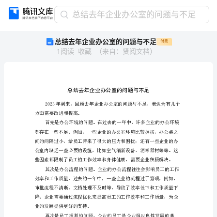
总
总结去年企业办公室的问题与不足
结
总结去年企业办公室的问题与不足
付费
去
1
阅读
收藏
（
来自
：
贤阅文档
）
年
企
业
办
公
室
的
方面需要改进和提高。