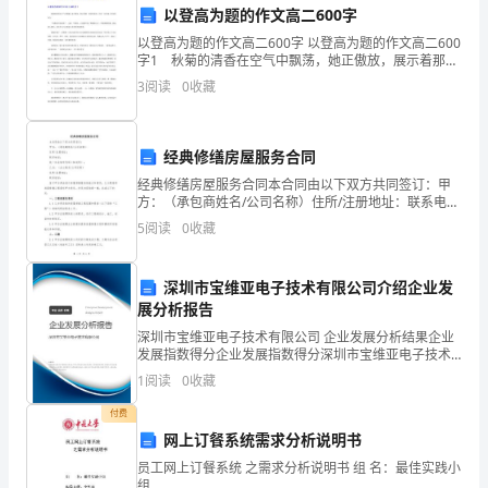
以登高为题的作文高二600字
不
以登高为题的作文高二600字 以登高为题的作文高二600
字1 秋菊的清香在空气中飘荡，她正傲放，展示着那一
足，
种清净高洁，还有一丝丝耐人寻味的怀念。 “每逢佳节
3
阅读
0
收藏
倍思亲”，又值一年重阳，正是枫叶红了树梢
我
认
经典修缮房屋服务合同
为
经典修缮房屋服务合同本合同由以下双方共同签订：甲
方：（承包商姓名/公司名称）住所/注册地址：联系电
话：统一社会信用代码（如适用）：乙方：（业主姓名/
有
5
阅读
0
收藏
公司名称）住所/注册地址：联系电话：鉴于甲方具备进
行
几
深圳市宝维亚电子技术有限公司介绍企业发
个
展分析报告
方
深圳市宝维亚电子技术有限公司 企业发展分析结果企业
发展指数得分企业发展指数得分深圳市宝维亚电子技术
有限公司综合得分说明：企业发展指数根据企业规模、
面
1
阅读
0
收藏
企业创新、企业风险、企业活力四个维度对企业发展情
况进
需
付费
网上订餐系统需求分析说明书
要
员工网上订餐系统 之需求分析说明书 组 名：最佳实践小
组