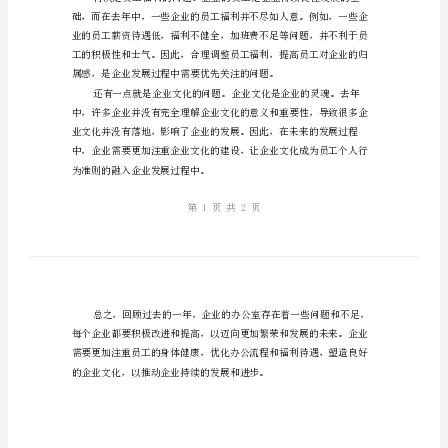
问
题
与
不
足
总
结
去
业的发展提供更好的支持。
年
企
业