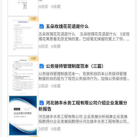
改
0
阅读
0
收藏
进
付费
和
五朵玫瑰花花语是什么
提
五朵玫瑰花花语是什么 五朵玫瑰花花语是什么 5支玫
瑰花寓意着无怨无悔的爱，已经毫无保留的爱上了你，
高。
愿意为了你付出一切，而且它还有由衷的赞赏的意思，
4
阅读
0
收藏
也可以理解为没有理由的爱，是送给爱人的不二选择。
首
付费
先
公务接待管理制度范本（三篇）
公务接待管理制度范本一、背景和目的本公务接待管理
是
制度的目的是为了规范公务接待行为，加强公务接待管
理，保障公务接待活动合理、高效、廉洁进行，建立健
办
2
阅读
0
收藏
全公务接待制度，维护党风廉政建设。同时，通过公务
接待的举
公
河北驰丰水务工程有限公司介绍企业发展分
环
析报告
河北驰丰水务工程有限公司 企业发展分析结果企业发展
境
指数得分企业发展指数得分河北驰丰水务工程有限公司
综合得分说明：企业发展指数根据企业规模、企业创
的
3
阅读
0
收藏
新、企业风险、企业活力四个维度对企业发展情况进行
评价。