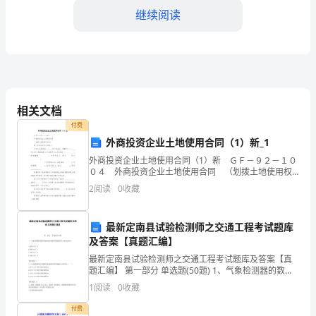
继续阅读
回
顾
去
年
相关文档
企
付费
业
外商投资企业土地使用合同（1）新_1
外商投资企业土地使用合同（1）新 ＧＦ－９２－１０
办
０４ 外商投资企业土地使用合同 （划拨土地使用权
合同） 第一条本合同双方当事人： 中华人民共和国
公
2
阅读
0
收藏
________省（自治区、直辖市）
室
最新定南县试验检测师之交通工程考试题库
的
及答案【真题汇编】
最新定南县试验检测师之交通工程考试题库及答案【真
问
题汇编】 第一部分 单选题(50题) 1、气象检测器的数据
传输性能用数据传输测试仪实测,标准为（ ）。
题
1
阅读
0
收藏
A.BER≤10^-6B.BER≤10^
与
付费