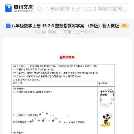
八
八年级数学上册 15.2.6 整数指数幂学案 （新版）新人教版
年
八年级数学上册 15.2.6 整数指数幂学案 （新版）新人教版
付费
级
4
阅读
收藏
（
来自
：
三一办公
）
数
学
上
册
15.2.6
整数
整
数
2、会用科学记数法表示绝对值较小的数；