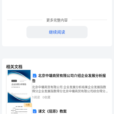
1、
能
更多完整内容
够
理
继续阅读
解
负
＝；
指
数
相关文档
幂
北京中墉商贸有限公司介绍企业发展分析报
告
的
则()
北京中墉商贸有限公司 企业发展分析结果企业发展指数
得分企业发展指数得分北京中墉商贸有限公司综合得分
性
说明：企业发展指数根据企业规模、企业创新、企业风
1
阅读
0
收藏
险、企业活力四个维度对企业发展情况进行评价。该企
质，
＝。
业的
付费
并
课文《屈原》教案
一方面：＝