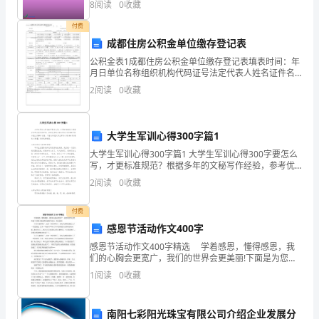
8
阅读
0
收藏
行
付费
（3）零指数和负整数指数公式中，a有什么要求？
成都住房公积金单位缴存登记表
计
公积金表1成都住房公积金单位缴存登记表填表时间：年
算；
月日单位名称组织机构代码证号法定代表人姓名证件名
称□身份证□护照□其他证件号码单位地址邮政编码□锦
2
阅读
0
收藏
2、
江区510104□青羊区510105□金牛区5101
____________;
会
大学生军训心得300字篇1
用
大学生军训心得300字篇1 大学生军训心得300字要怎么
写，才更标准规范？根据多年的文秘写作经验，参考优
科
秀的大学生军训心得300字样本能让你事半功倍，下面分
2
阅读
0
收藏
享【大学生军训心得300字(精选4篇)
学
付费
记
感恩节活动作文400字
数
感恩节活动作文400字精选 学着感恩，懂得感恩，我
们的心胸会更宽广，我们的世界会更美丽!下面是为您提
法
供的感恩节活动，欢送阅读! 今天马老师哭了，也有一
1
阅读
0
收藏
些同学哭了，因为马老师给我们上了一节思想课
表
南阳七彩阳光珠宝有限公司介绍企业发展分