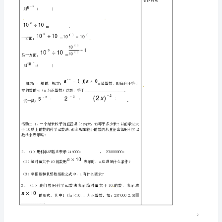
版
整
数
指
数
幂
*
学
习
目
标
*：