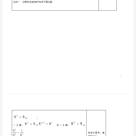
指
10的指数与小数点的关系。
学习过程
数
*知识回顾*
幂
1、我们以前学的幂的运算性质有哪些？
学
案
（新
2、我们学过0指数幂吗？，ａ。
版）
新
*能力生成*
活动一运用所学的知识完成下面运算:
人
教