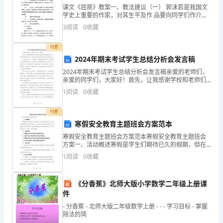
课文《屈原》教案一、教法建议（一） 郭沫若是我国文
能
学史上重要的作家，对其生平及作 品要向同学们作介
绍。（二） 老师需向学生介绍清楚本剧写作的历史背景
熟
3
阅读
0
收藏
另一方面：＝
及写 作意图，以便把握本文主题。（三） 屈原是我国历
练
则=()
付费
2024年期末考试学生总结分析会发言稿
的
2024年期末考试学生总结分析会发言稿亲爱的老师们，
运
亲爱的同学们，大家好！首先，让我感谢学校和老师们
给予我们这次难得的机会，让我们能够站在这里，分享
1
阅读
0
收藏
我们对2024年期末考试的总结和分析。回首过去的一年
用
付费
负
寒假安全教育主题班会方案范本
指
寒假安全教育主题班会方案范本寒假安全教育主题班会
方案一、活动概述寒假是学生们期待已久的假期，但在
数
欢庆和休闲之余，我们也要提醒学生们要注意安全。本
1
阅读
0
收藏
次班会旨在通过宣传和教育，增强学生们的安全意识，
幂
培养他们
数法来表示吗？
《分香蕉》北师大版小学数学二年级上册课
公
件
式
- 分香蕉 - 北师大版二年级数学上册 - - - 学习目标 - 掌握
除法的简
进