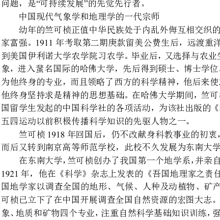
象，进入蜚名国际的哈佛大学，先
为他终身的专业，而且领略了西方
他终身坚持求是精神的思想基础。
国留学生发起的中国科学社的各项
五四运动以前积极传播科学知识的先驱人物之一。
918
竺可桢年回国后，仍不改献身
而后又转到南京高等师范学校，此校不久发展为东南大学。
1921“
年，他在《科学》杂志上发表
”
国地学家以调查全国的地形、气候、人种及动植物、
可桢已立下了在中国开展调查全国
提倡开展科学研究，鼓励学生翻译
南大学地学系曾培养出我国最早的
京从此逐渐成为我国南方的地学教学和研究中心。
年国民政府定都南京，决定成
2
蔡元培院长之邀，参与筹建观象
10
所所长，在开创我国近代气象事
望独立自主开展我国气象研究的夙
象事业建设带入了第一个黄金时代。
大力开展气象台站建设。具有一