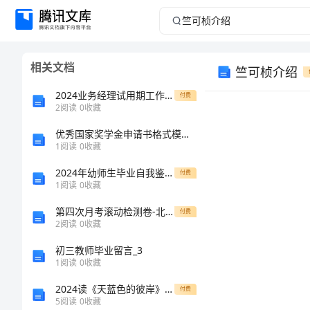
竺
可
相关文档
竺可桢介绍
桢
2024业务经理试用期工作总结
付费
介
2
阅读
0
收藏
优秀国家奖学金申请书格式模板与优秀大专生自我评价汇编
绍
1
阅读
0
收藏
竺
2024年幼师生毕业自我鉴定幼师毕业自我总结
付费
1
阅读
0
收藏
可
第四次月考滚动检测卷-北京市第十五中学数学七年级上册第三章一元一次方程方程重点解析试卷（含答案详解版）
付费
桢
1949
2
阅读
0
收藏
介
初三教师毕业留言_3
1
阅读
0
收藏
绍
竺
2024读《天蓝色的彼岸》有感
1911
付费
5
阅读
0
收藏