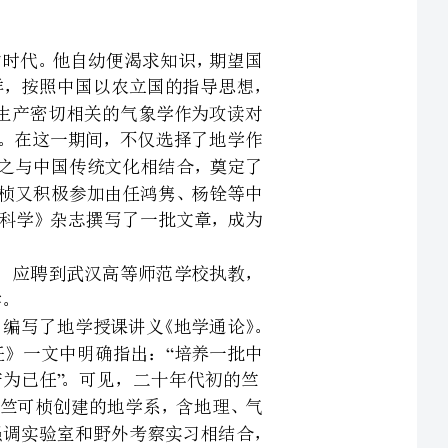
后得到硕士、博士学位。在这一期间，不仅选择了地学作
的科学精神，他后来使之与中国传统文化相结合，奠定了
在哈佛大学期间，竺可桢又积极参加由任鸿隽、杨铨等中
活动，为该社出版的《科学》杂志撰写了一批文章，成为
科教事业的初衷，应聘到武汉高等师范学校执教，
在东南大学，竺可桢创办了我国第一个地学系，并亲自编写了地学授课讲义《地学通论》。
的《吾国地理家之责任》一文中明确指出：培养一批中
矿产为已任。可见，二十年代初的竺
自然资源的宏图大志。竺可桢创建的地学系，含地理、气
象、地质和矿物四个专业，注重自然科学基础知识训练，强调实验室和野外考察实习相结合，
国外有关论著。由于竺可桢办学思想明确，方法得当，东
地学家，如张其昀、胡焕庸、朱炳海、吕炯、王庸等。南
立中央研究院，作为全国最高学术机构。竺可桢应
台，负责气象组工作。翌年月，出任中央研究院气象研究
业的艰苦道路上迈出了第一步，实现了他年前归国时期
愿。他亲自选定在北极阁建所，把中国的气象学研究和气
定规模的气象台站建设，是独立自主开展气象预报的基