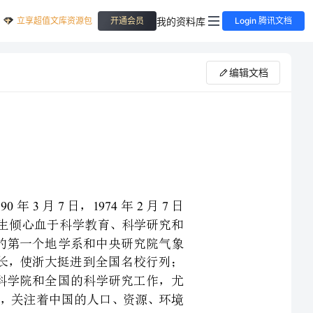
立享超值文库资源包
我的资料库
开通会员
Login 腾讯文档
编辑文档
省上虞县东关镇人。生于年月日，年月日
定科学救国的理想，一生倾心血于科学教育、科学研究和
后创建了我国大学中的第一个地学系和中央研究院气象
；担任年浙江大学校长，使浙大挺进到全国名校行列；
院长，参与领导中国科学院和全国的科学研究工作，尤
。他始终从科学的视角，关注着中国的人口、资源、环境
内乱外侮互相交织的时代。他自幼便渴求知识，期望国
家富强。年考取第二期庚款留美公费生后，远渡重洋，按照中国以农立国的指导思想，
毕业后，又选择与农业生产密切相关的气象学作为攻读对