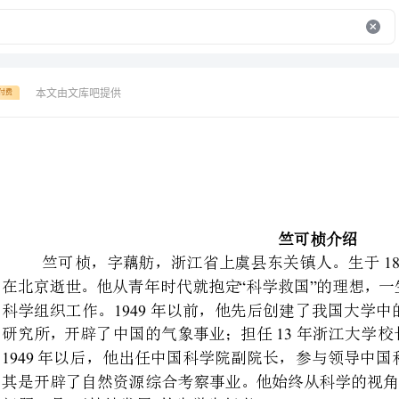
本文由文库吧提供
付费
竺可桢介绍
189037197427
竺可桢，字藕舫，浙江
“”
在北京逝世。他从青年时代就抱
1949
科学组织工作。年以前，他先
13
研究所，开辟了中国的气象事业
年以后，他出任中国科学院副
其是开辟了自然资源综合考察事业
“”
问题，是可持续发展的先觉先行者。
中国现代气象学和地理学的一代宗师
幼年的竺可桢正值中华民族处于
到美国伊利诺大学农学院习农学。