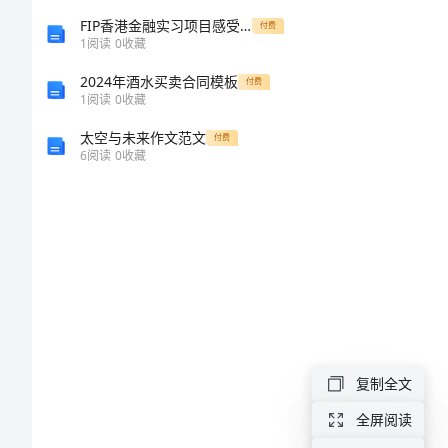
可
FIP香港金融实习项目感受[修改版]
付费
桢，
1
阅读
0
收藏
字
2024年酒水买卖合同模板
付费
1
阅读
0
收藏
藕
1
太空与未来作文范文
付费
舫，
6
阅读
0
收藏
浙
江
省
上
虞
1927
县
复制全文
东
全屏阅读
关