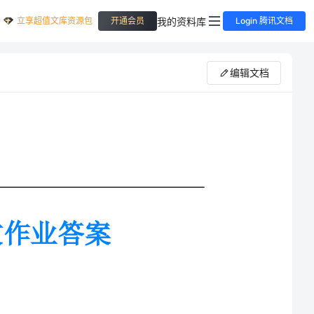
立享超值文库资源包
我的资料库
开通会员
Login 腾讯文档
编辑文档