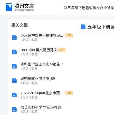
五
年
相关文档
五年级下册暑
级
环境保护部关于福建省泉州白濑水利枢纽工程环境影响报告书的批复-国家规范性文件
付费
下
2
阅读
0
收藏
recruiter英文简历范文
册
付费
7
阅读
0
收藏
暑
本科生毕业工作实习报告_1
0
阅读
0
收藏
假
采购员转正申请书_89
1
阅读
0
收藏
语
2023-2024学年北京市西城区育才学校数学人教版七年级下册数据的收集、整理与描述章节练习试卷（含答案详解）
付费
文
2
阅读
0
收藏
培英实验小学 学前班教案
作
1
阅读
0
收藏