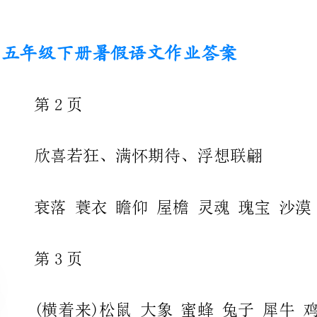
欣喜若狂、满怀期待、浮想联翩
衰落蓑衣瞻仰屋檐灵魂瑰宝沙漠寂寞延迟诞生
(横着来)松鼠大象蜜蜂兔子犀牛鸡
自告奋勇、救死扶伤、突发奇想、无伤大雅、微不足道