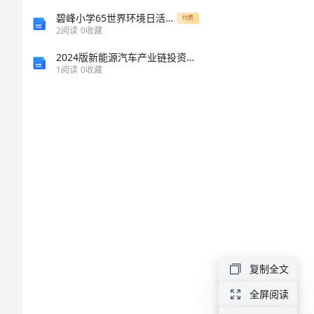
第2页
业
碧峰小学65世界环境日活动方案
付费
2
阅读
0
收藏
答
2024版新能源汽车产业链投资分红合同协议
1
阅读
0
收藏
案
五
第3页
年
级
下
第4页
册
暑
假
复制全文
语
全屏阅读