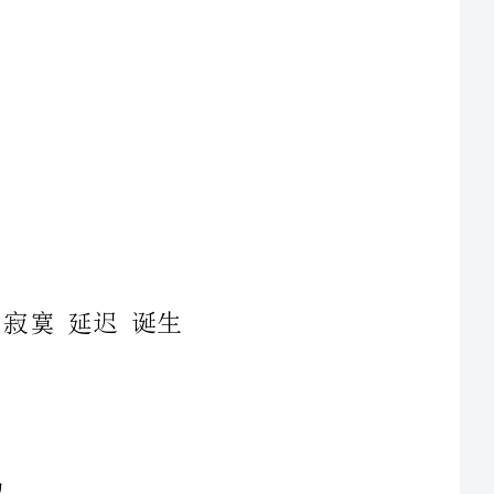
他会想：虽然我快死了，但我不能违反这条标语，我一定要活下去!