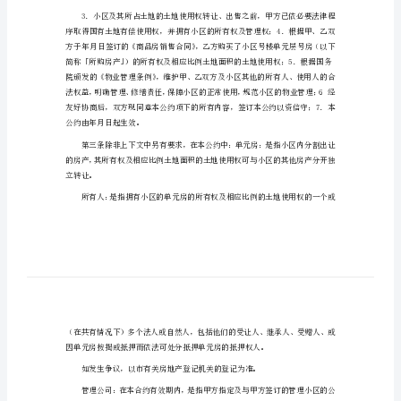
001
小
区
使
由年月日起至年月日止。
用
公
物。
约
市
小
及部分地面为车库。
区
甲方统称该等主体建筑物为「小区」。
使
用