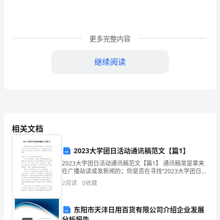
于
年
更多完整内容
月
日
继续阅读
订
立。
立
约
相关文档
双
2023大学团日活动通讯稿范文【篇1】
司。
方
2023大学团日活动通讯稿范文【篇1】 通讯稿常是拿来
在广播站读或发新闻的；你是否在寻找“2023大学团日活
为：
动通讯稿范文”？下面小编给大家带来了相关范文，仅供
2
阅读
0
收藏
参考，欢迎大家阅读，希望能够对大家有
一个单元房以上的所有人共同使用的部位。
甲
东阳市天沣日用百货有限公司介绍企业发展
方：
分析报告