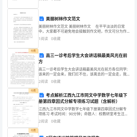
地，飞歌声。乙：文化乐民，齐心聚力共铸美丽，XX
一
责任与义务。
依
美丽树林作文范文
美丽树林作文范文 美丽树林作文 在平平淡淡的日常
据
自行负责其一切的行为及法律后果。
中，大家都不可避免地会接触到作文吧，作文可分为作
文、中学作文、大学作文（论文）。那么你有了解过作
1
阅读
0
收藏
中
文吗？以下是精心的美丽树林作文，供大家参考借鉴，
希望
华
付费
高三一诊考后学生大会讲话稿最美风光在前
人
方
高三一诊考后学生大会讲话稿最美风光在前方各位同学:
民
该来的一定会来，我们拦不住，该离去的一定会走，我
们也留不住。正如《再别康桥》中的名句“轻轻的我走
2
阅读
0
收藏
共
了，正如我轻轻的来”,一诊考试，它轰轰烈烈地来，如今
已
付费
和
考点解析江西九江市同文中学数学七年级下
册第四章因式分解专项练习试题（含解析）
国
江西九江市同文中学数学七年级下册第四章因式分解专
项练习 考试时间：90分钟；命题人：校教研室考生注
法
意：1、本卷分第I卷（选择题）和第Ⅱ卷（非选择题）两
2
阅读
0
收藏
部分，满分100分，考试时间90分钟2、答卷前，考
律
付费