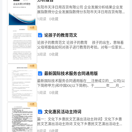
房
东阳市天沣日用百货有限公司 企业发展分析结果企业发
展指数得分企业发展指数得分东阳市天沣日用百货有限
地
公司综合得分说明：企业发展指数根据企业规模、企业
1
阅读
0
收藏
创新、企业风险、企业活力四个维度对企业发展情况进
产
行评
付费
论孩子的教育范文
开
论孩子的教育范文 论孩子的教育 孩子的出生，意味着
发
父母将面临如何对孩子进行教育的考验。对每一位家长
来讲，看着自己的孩子一天天长大，是非常骄傲与自豪
3
阅读
0
收藏
股
的，每个孩子都是聪明、优秀的，每个家长也都有自己
的
份
付费
和共用设备及其更改。
最新国际技术服务合同通用版
有
最新国际技术服务合同通用版在___注册成立的___公司(以
下简称甲方)和中国XX(以下简称)、于________年____月____
限
日签订本技术服务合同:第一条1. 应甲方邀请,乙方同意派
1
阅读
0
收藏
遣___名工
公
付费
司，
文化惠民活动主持词
其
篇一：文化下乡惠民文艺演出活动主持词】文化下乡惠
民文艺演出活动主持词 文化下乡惠民文艺演出活动主持
决定小区的管理形式。
为
词主持人：甲-XX乙-XX甲：文化惠民，美丽XX花开遍
8
阅读
0
收藏