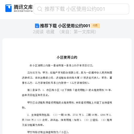
推
推荐下载 小区使用公约001
荐
推荐下载 小区使用公约001
付费
下
2
阅读
收藏
（
来自
：
第一文库网
）
载
小
区
使
用
公
约