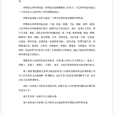
公
约
第
一
章
总
公约由年月日起生效。
则
第
一
立转让。
条
本
公
约