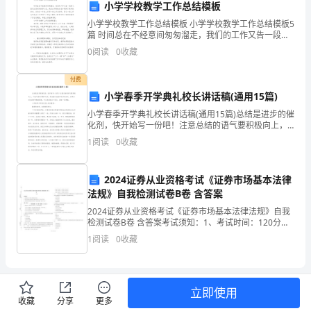
午
小学学校教学工作总结模板
点
小学学校教学工作总结模板 小学学校教学工作总结模板5
篇 时间总在不经意间匆匆溜走，我们的工作又告一段落
会
了，经过这段时间的努力后，我们在不断的成长中得到
0
阅读
0
收藏
了更多的进步，来为这一年的工作写一
集
付费
到
小学春季开学典礼校长讲话稿(通用15篇)
小学春季开学典礼校长讲话稿(通用15篇)总结是进步的催
酒
化剂，快开始写一份吧！注意总结的语气要积极向上，
不能只看到问题和失误，要注重对成就和进步的肯定。
1
阅读
0
收藏
店
如果你对总结写作感到困惑，可以先看看以下范文，获
取
为
2024证券从业资格考试《证券市场基本法律
我
法规》自我检测试卷B卷 含答案
2024证券从业资格考试《证券市场基本法律法规》自我
们
检测试卷B卷 含答案考试须知：1、考试时间：120分
钟，本卷满分为100分。 2、请首先按要求在试卷的指定
1
阅读
0
收藏
的
位置填写您的姓名、准考证号等信息。 3、请
外
公
立即使用
收藏
分享
更多