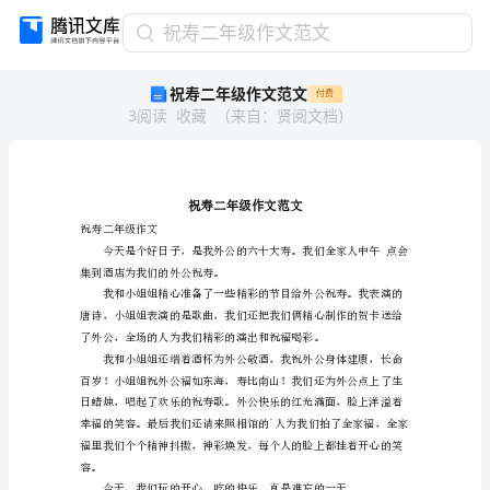
祝
祝寿二年级作文范文
寿
祝寿二年级作文范文
付费
二
3
阅读
收藏
（
来自
：
贤阅文档
）
年
级
作
文
范
文
祝寿二年级作文
祝