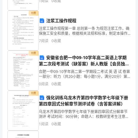
1
阅读
0
收藏
（
公
付费
的
注浆工操作规程
注浆工操作规程第一章 总则第一条 为规范注浆工作，确
六
保施工安全和质量，根据相关法规和标准，制定本操作
规程。第二条 本操作规程适用于注浆工作的操作人员，
十
7
阅读
0
收藏
包括注浆设备的使用、施工现场管理以及事故应急处理
等
大
付费
安徽省合肥一中09-10学年高二英语上学期
寿。
第二次段考测试（缺答案）新人教版【会员独
享】
合肥一中09-10学年高二第一学期段二考试 英 语 试 卷第
我
一部分：听力（共20小题：每小题1分，满分20分）第
一节（共5小题；每小题1分，满分5分）听下面5段对
们
0
阅读
0
收藏
话。每段对话后有一个小题，从题中所给
全
付费
强化训练乌龙木齐第四中学数学七年级下册
第四章因式分解章节测评试卷（含答案详解）
家
乌龙木齐第四中学数学七年级下册第四章因式分解章节
人
测评 考试时间：90分钟；命题人：校教研室考生注意：
1、本卷分第I卷（选择题）和第Ⅱ卷（非选择题）两部
1
阅读
0
收藏
中
分，满分100分，考试时间90分钟2、答卷前，考生