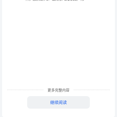
集到酒店为我们的外公祝寿。
寿
二
年
级
作
文
范
文
祝
寿
容。
更多完整内容
二
继续阅读
年
级