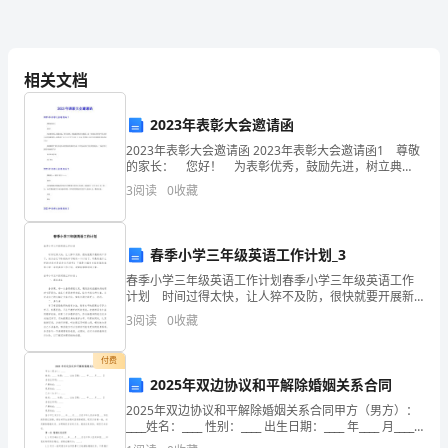
作
文
相关文档
今
2023年表彰大会邀请函
2023年表彰大会邀请函 2023年表彰大会邀请函1 尊敬
天
的家长： 您好！ 为表彰优秀，鼓励先进，树立典
型，营造浓厚的学习氛围，进一步调动全体学生学习的
3
阅读
0
收藏
是
主动性和积极性，我校将于5月11日下午3时
个
春季小学三年级英语工作计划_3
好
春季小学三年级英语工作计划春季小学三年级英语工作
日
计划 时间过得太快，让人猝不及防，很快就要开展新
的工作了，该为自己下阶段的学习制定一个计划了。可
3
阅读
0
收藏
是到底什么样的计划才是适合自己的呢？下面是小编为
子，
大
付费
是
2025年双边协议和平解除婚姻关系合同
我
2025年双边协议和平解除婚姻关系合同甲方（男方）：
____姓名：____ 性别：____ 出生日期：____ 年____ 月____
外
日身份证号码：____户籍地址：____现居地址：____乙方