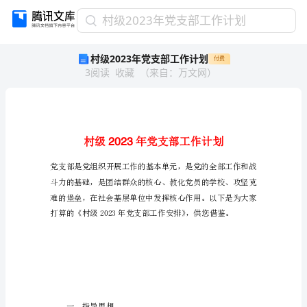
村
村级2023年党支部工作计划
级
村级2023年党支部工作计划
付费
2023
3
阅读
收藏
（
来自
：
万文网
）
年
党
支
部
工
2023
作
计