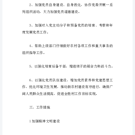
党
支
部
是
党
组
织
开
展
工
二、工作目标
作
的
基