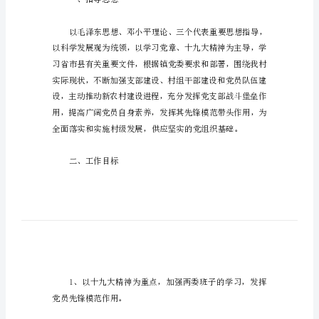
划
村
级
2023
年
党
支
部
工
作
一、指导思想
计
划