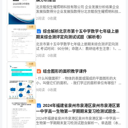
力
北京甄倪生耀照明科技有限公司 企业发展分析结果企业
发展指数得分企业发展指数得分北京甄倪生耀照明科技
度发展党员工作。
的
有限公司综合得分说明：企业发展指数根据企业规模、
2
阅读
0
收藏
企业创新、企业风险、企业活力四个维度对企业发展情
基
况进
付费
综合解析北京市第十五中学数学七年级上册
础，
期末综合测评定向测试试题（解析卷）
是
北京市第十五中学数学七年级上册期末综合测评定向测
试 考试时间：90分钟；命题人：教研组考生注意：1、
组织指导工作。
本卷分第I卷（选择题）和第Ⅱ卷（非选择题）两部分，满
团
2
阅读
0
收藏
分100分，考试时间90分钟2、答卷前，考生务必
结
付费
组合图形的面积教学课件
群
- 什么叫做面积？ - 物体的表面或围成的平面图形的大
小，叫做它们的面积。 - 我们学过的面积单位有哪些？ -
众
我们学过的面积单位
9
阅读
0
收藏
的
付费
核
2024年福建省泉州市泉港区泉州市泉港区第
一中学高一生物第一学期期末复习检测试题含解
心、
析
2024年福建省泉州市泉港区泉州市泉港区第一中学高一
生物第一学期期末复习检测试题含解析一、单选题（本
教
题共10小题，每题3分，共30分）1、有氧呼吸从葡萄糖