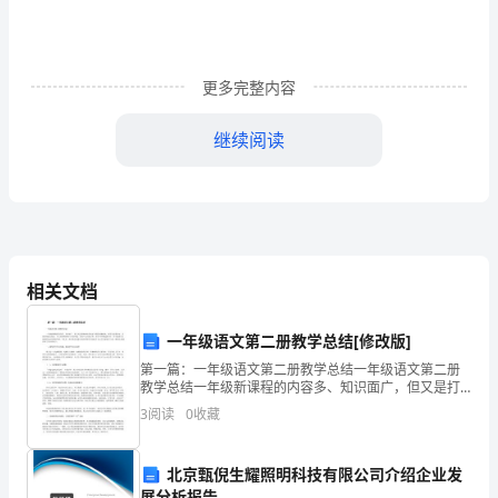
本
单
元，
更多完整内容
是
继续阅读
党
的
全
党员先锋模范作用。
部
相关文档
工
一年级语文第二册教学总结[修改版]
作
第一篇：一年级语文第二册教学总结一年级语文第二册
教学总结一年级新课程的内容多、知识面广，但又是打
和
基础和培养良好习惯的关键时候，而学生活泼好动、自
3
阅读
0
收藏
我控制能力较差，对大量枯燥的练习不感兴趣，容易产
战
生厌倦心
北京甄倪生耀照明科技有限公司介绍企业发
斗
展分析报告