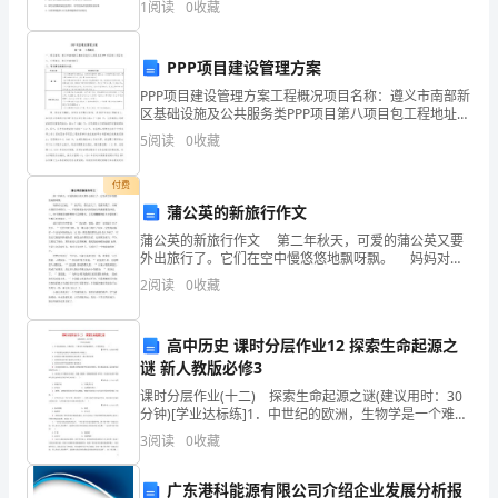
1
阅读
0
收藏
开始，到最终生成水和二氧化碳，氧气用于（
化
党
三、工作措施
PPP项目建设管理方案
PPP项目建设管理方案工程概况项目名称：遵义市南部新
员
区基础设施及公共服务类PPP项目第八项目包工程地址：
遵义市南部新区三、项目建设规模及内容：项目名称项
的
5
阅读
0
收藏
目建设内容横一路（1）道路面积为48910 m2
1加强精神文明建设
学
付费
蒲公英的新旅行作文
校、
蒲公英的新旅行作文 第二年秋天，可爱的蒲公英又要
攻
外出旅行了。它们在空中慢悠悠地飘呀飘。 妈妈对它
们说：‘’孩子们，你们长大了，要离开我了，有两点我要
2
阅读
0
收藏
告诉你们，一、不要被那金光闪闪的地方所迷惑那
坚
克
高中历史 课时分层作业12 探索生命起源之
谜 新人教版必修3
难
课时分层作业(十二) 探索生命起源之谜(建议用时：30
的
分钟)[学业达标练]1．中世纪的欧洲，生物学是一个难有
作为的敏感禁区，主要原因是( ) 【导学号：
3
阅读
0
收藏
12322130】A．不同意教会说教的人都被烧
堡
广东港科能源有限公司介绍企业发展分析报