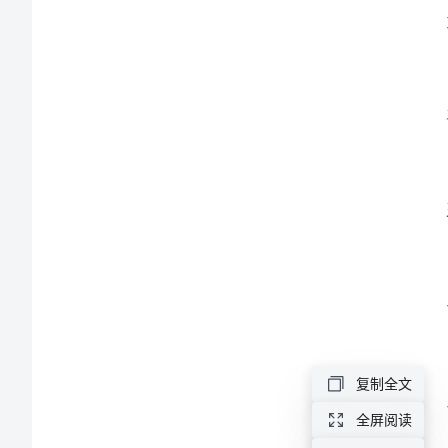
责
内
容
财
务
主
办
会
计
的
复制全文
工
全屏阅读