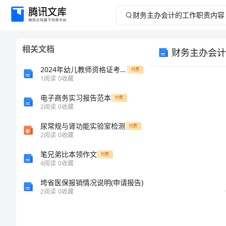
财
务
相关文档
财务主办会计
主
2024年幼儿教师资格证考试《保教知识与能力》押题练习试题A卷 含答案
付费
办
1
阅读
0
收藏
电子商务实习报告范本
会
付费
2
阅读
0
收藏
计
尿常规与肾功能实验室检测
付费
2
阅读
0
收藏
的
笔兄弟比本领作文
付费
4
阅读
0
收藏
工
垮省医保报销情况说明(申请报告)
作
2
阅读
0
收藏
职