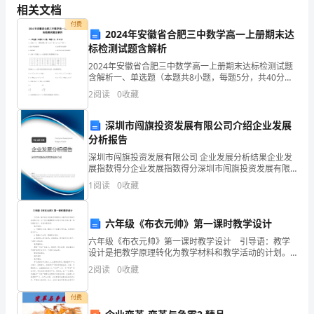
XXXX
相关文档
年
付费
2024年安徽省合肥三中数学高一上册期末达
标检测试题含解析
上
2024年安徽省合肥三中数学高一上册期末达标检测试题
半
含解析一、单选题（本题共8小题，每题5分，共40分）
1、已知，，都是实数，则“”是“”的（）A.充分不必要条件
2
阅读
0
收藏
年，
B.必要不充分条件C.充要条件 D.
区
深圳市闯旗投资发展有限公司介绍企业发展
分析报告
市
深圳市闯旗投资发展有限公司 企业发展分析结果企业发
XX
展指数得分企业发展指数得分深圳市闯旗投资发展有限
场
公司综合得分说明：企业发展指数根据企业规模、企业
1
阅读
0
收藏
创新、企业风险、企业活力四个维度对企业发展情况进
二、工作开展情况
监
行评
督
六年级《布衣元帅》第一课时教学设计
六年级《布衣元帅》第一课时教学设计 引导语：教学
管
设计是把教学原理转化为教学材料和教学活动的计划。
以下是小编整理的六年级《布衣元帅》第一课时教学设
理
2
阅读
0
收藏
计，欢迎参考阅读! 教学目标： 1.了解课文大
局
“X
付费