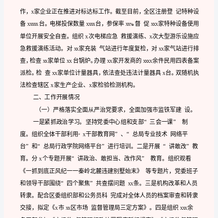
作
安
排
饮服务单位投保家，投保率。
区
XXXXX%
市
场
监
督
管
人,
XXXXX
理
局
半
X