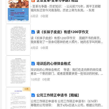
企业变革-变革与争霸2 精品
紧
- 变革与争霸 - 历史知识： - 公元前770年，周平王把都
紧
城向东迁到今河南洛阳，历史上称为东周。 - 东周
6
阅读
0
收藏
X
围
绕
读《长袜子皮皮》有感1200字作文
区
读《长袜子皮皮》有感1200字作文 我翻开书的扉页，
我就看到了一张亲切慈祥的老人照片，她的名字叫阿斯
委
特丽德。林格伦。哦，原来这位看上去坚毅睿智，和蔼
4
阅读
0
收藏
可亲的老人就是大名鼎鼎的"童话外婆"。不过，"童
区
政
培训后的心得体会格式
府
培训后的心得体会格式 导语：我们在走向新的岗位或
者去一个新的部门，或者是需要承受一些培训的时候，
难免会需要我们写一些心得体会，但是这种学习培训的
各
10
阅读
0
收藏
心得体会却让很多朋友感到头疼，不知道从何下手，那
么今
项
付费
公司工作转正申请书【精编】
部
公司工作转正申请书 公司工作转正申请书1（974字）
署，
尊敬的公司领导： 我于x月x日进入公司，根据公司的