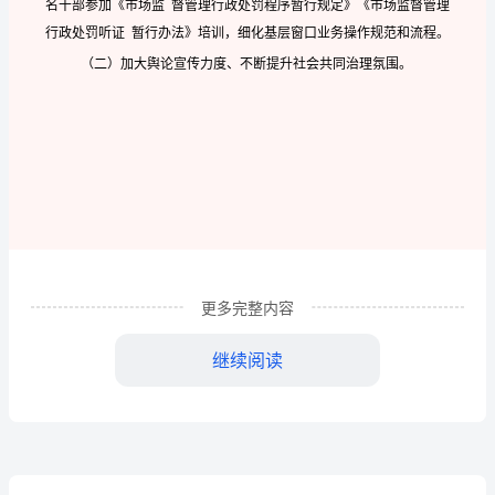
年
工
作
总
结
及
下
半
年
更多完整内容
工
继续阅读
作
安
X
排