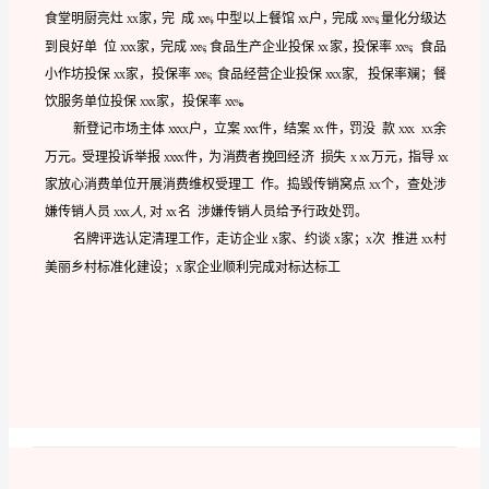
工
XXXX
作
总
结
及
一、基本情况
下
半
年
工