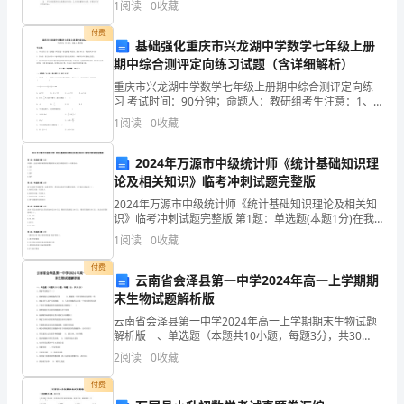
1
阅读
0
收藏
是
甲方同意在深圳福田区一块土地（以下简称“该土地”）上
付费
在
基础强化重庆市兴龙湖中学数学七年级上册
第七条其他约定事项：
期中综合测评定向练习试题（含详细解析）
小
重庆市兴龙湖中学数学七年级上册期中综合测评定向练
习 考试时间：90分钟；命题人：教研组考生注意：1、
编
本卷分第I卷（选择题）和第Ⅱ卷（非选择题）两部分，满
1
阅读
0
收藏
分100分，考试时间90分钟2、答卷前，考生务必
为
2024年万源市中级统计师《统计基础知识理
大
论及相关知识》临考冲刺试题完整版
家
2024年万源市中级统计师《统计基础知识理论及相关知
识》临考冲刺试题完整版 第1题：单选题(本题1分)在我
整
国，企业从银行取得的短期借款所应支付的利息采用
1
阅读
0
收藏
（）结算办法。A.按周B.按月C.按季D.按年第
理
付费
云南省会泽县第一中学2024年高一上学期期
的
末生物试题解析版
云南省会泽县第一中学2024年高一上学期期末生物试题
生
解析版一、单选题（本题共10小题，每题3分，共30
分）1、细胞学说揭示了 ( )A．植物细胞与动物细胞的区
猪
2
阅读
0
收藏
别 B．细胞统一性和生物体结构的统一性C．
付费
销