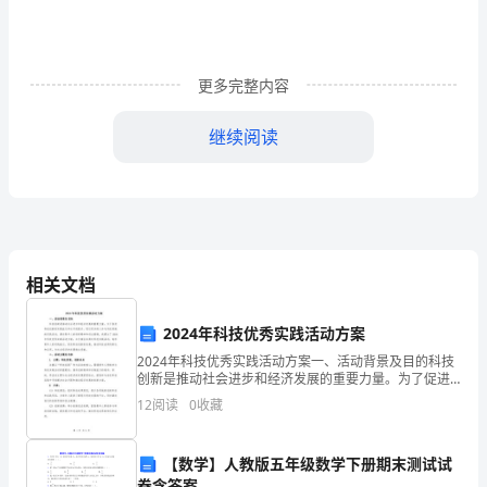
除
种
猪
更多完整内容
以
继续阅读
外
的
家
猪
相关文档
的
第三条产品交付及验收地点：
2024年科技优秀实践活动方案
统
2024年科技优秀实践活动方案一、活动背景及目的科技
称。
创新是推动社会进步和经济发展的重要力量。为了促进
科技创新的实践能力和水平的提升，吸引更多的人参与
12
阅读
0
收藏
科技领域的实践活动，激发青年人的创新精神和创业激
那
情，
么
【数学】人教版五年级数学下册期末测试试
卷含答案