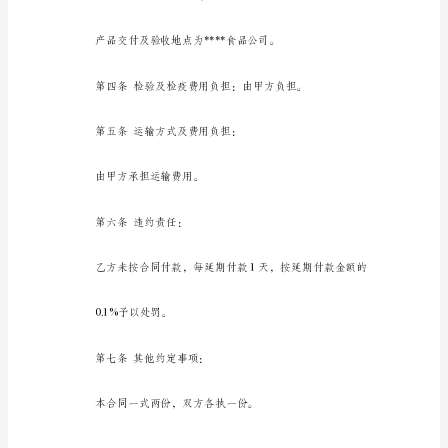
猪，
即
生
活
着
价格，并当场结算货款。
的
猪，
对
第二条质量标准：
未
宰
杀
的