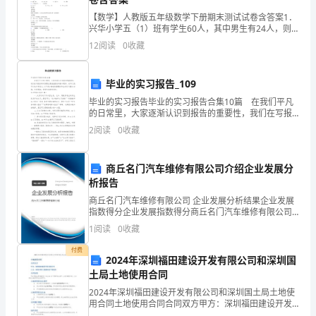
生
【数学】人教版五年级数学下册期末测试试卷含答案1．
猪
兴华小学五（1）班有学生60人，其中男生有24人，则
兴华小学五（1）班女生人数是全班的（ ）。A． B．
12
阅读
0
收藏
C．2．把一袋4千克的糖果平均分给5组
销
第五条运输方式及费用负担：
售
毕业的实习报告_109
合
毕业的实习报告毕业的实习报告合集10篇 在我们平凡
的日常里，大家逐渐认识到报告的重要性，我们在写报
由甲方承担运输费用。
告的时候要注意涵盖报告的基本要素。在写之前，可以
同
2
阅读
0
收藏
先参考范文，以下是小编收集整理的毕业的实习报告10
是
商丘名门汽车维修有限公司介绍企业发展分
怎
第六条违约责任：
析报告
样
商丘名门汽车维修有限公司 企业发展分析结果企业发展
指数得分企业发展指数得分商丘名门汽车维修有限公司
综合得分说明：企业发展指数根据企业规模、企业创
的
1
阅读
0
收藏
新、企业风险、企业活力四个维度对企业发展情况进行
评价。
呢?
付费
2024年深圳福田建设开发有限公司和深圳国
土局土地使用合同
以
2024年深圳福田建设开发有限公司和深圳国土局土地使
下
0.1%予以处罚。
用合同土地使用合同合同双方甲方：深圳福田建设开发
有限公司乙方：深圳市国土资源和房产管理局合同标的