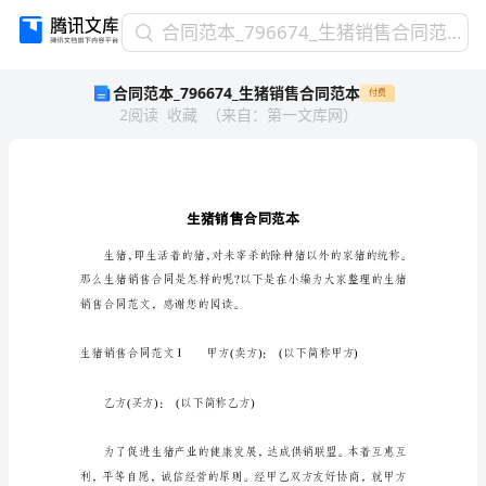
合
合同范本_796674_生猪销售合同范本
同
合同范本_796674_生猪销售合同范本
付费
范
2
阅读
收藏
（
来自
：
第一文库网
）
本
_796674_
生
猪
销
售
合