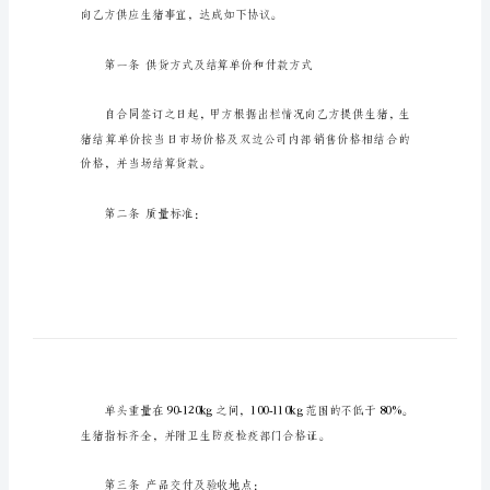
同
销售合同范文，感谢您的阅读。
范
本
生
猪
销
乙方(买方)：(以下简称乙方)
售
合
同
范
本
生