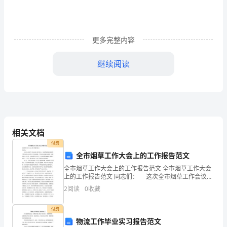
梁
化
更多完整内容
镇
继续阅读
光
广东省韶关市浈江区犁市镇五四村
长
广东省湛江市廉江市石角镇蕉坡村
村
广东省阳春市河朗镇石忽大寨村
过
广东省河源市龙川县田心镇塔峰村
相关文档
界
广东省河源市龙川县田心镇上场村
付费
坪
全市烟草工作大会上的工作报告范文
广东省潮州市潮安县文祠镇石门村
全市烟草工作大会上的工作报告范文 全市烟草工作大会
广东省佛山市三水区南山镇六和新田村
广
上的工作报告范文 同志们： 这次全市烟草工作会议的
主要任务是，全面贯彻落实全省烟草工作会议和全市经
广东省江山市台山市沙栏镇通亨村
2
阅读
0
收藏
东
济工作会议精神，严密结合运城行业实际，回忆总结X
省
付费
物流工作毕业实习报告范文