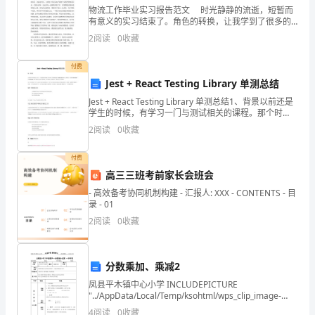
惠
物流工作毕业实习报告范文 时光静静的流逝，短暂而
州
有意义的实习结束了。角色的转换，让我学到了很多的
东西。复杂的社会，复杂的人际关系，都是我们以后所
2
阅读
0
收藏
面临的问题。 我从事的是物流工作，这是一门效劳的
市
付费
惠
Jest + React Testing Library 单测总结
东
广西省来宾市兴宾区寺山乡王状村
Jest + React Testing Library 单测总结1、背景以前还是
学生的时候，有学习一门与测试相关的课程。那个时
县
候，觉得测试就是写test case,写断言，跑测 试，以及查
2
阅读
0
收藏
看test
广西省来宾市象州县象州镇古才村
梁
广西省梧州市蒙山县黄村镇林秀村岭保组
付费
化
高三三班考前家长会班会
广西省梧州市岑溪市糯垌镇绿云村
- 高效备考协同机制构建 - 汇报人: XXX - CONTENTS - 目
镇
录 - 01
光
广西省北海市银海区福成
2
阅读
0
收藏
广西省北海市银海区银滩
长
广西省玉林市玉州区茂林镇陂石村石马塘
分数乘加、乘减2
村
广西省玉林市陆川县古城
凤县平木镇中心小学 INCLUDEPICTURE
委
"../AppData/Local/Temp/ksohtml/wps_clip_image-
257.png" \* MERGEFORMAT
4
阅读
0
收藏