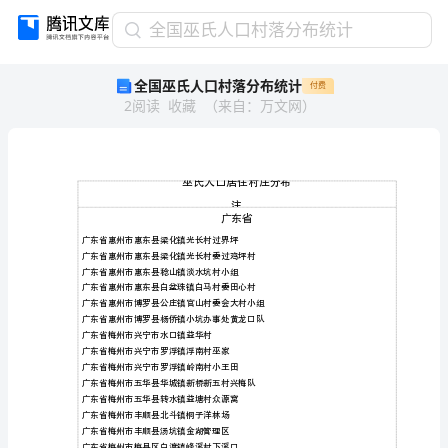
全
全国巫氏人口村落分布统计
国
全国巫氏人口村落分布统计
付费
巫
2
阅读
收藏
（
来自
：
万文网
）
氏
人
口
村
落
注
分
布
广东省惠州市惠东县梁化镇光长村过界坪