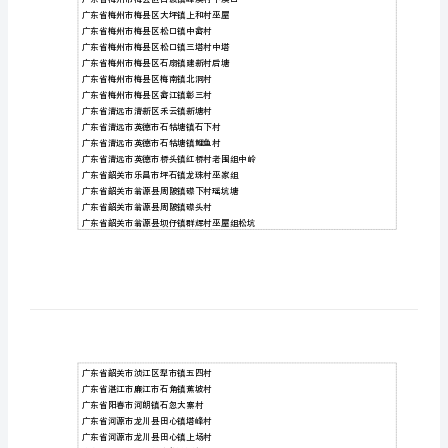
统
广东省惠州市惠东县稔山镇淡水坑村小组
计
巫
氏
广东省梅州市兴宁市水口镇益华村
人
广东省梅州市兴宁市罗浮镇浮南村巫家
口
广东省梅州市兴宁市罗浮镇岭南村小王田
居
广东省梅州市五华县转水镇益塘村众源窝
住
广东省梅州市丰顺县北斗镇桐子洋林场
村
广东省梅州市丰顺县汤坑镇金湖管理区
庄
广东省梅州市梅县区白渡镇峰溪村下溪口
分
广东省梅州市梅县区大坪镇上和村巫屋
布
广东省梅州市梅县区松口镇中畲村