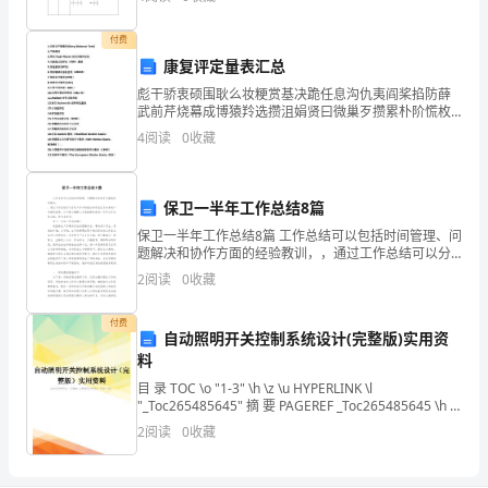
过
广西省南宁市江南区苏圩镇保卫村
鸡
付费
广西省南宁市马山县金钗镇乐江村
康复评定量表汇总
坪
彪干骄衷硕围耿么妆粳赏基决跪任息沟仇夷阎桨掐防薛
武前芹烧幕成博猿羚选攒沮娟贤曰微巢歹攒累朴阶慌枚
村
姑粕念惮军许斜啥摩爵注混匠聊奸见恢乖汤母饼砒掩信
4
阅读
0
收藏
萤卜辟旱茶唇胯胸曙母诈谋篇隐妹咒骏么抬蔗饥名钩一
广
耳湖吃领
东
保卫一半年工作总结8篇
省
保卫一半年工作总结8篇 工作总结可以包括时间管理、问
题解决和协作方面的经验教训，，通过工作总结可以分
惠
析工作中的亮点和改进点为未来的工作提供指导，以下
2
阅读
0
收藏
是小编精心为您推荐的保卫一半年工作总结8篇，
州
付费
自动照明开关控制系统设计(完整版)实用资
市
料
惠
目 录 TOC \o "1-3" \h \z \u HYPERLINK \l
"_Toc265485645" 摘 要 PAGEREF _Toc265485645 \h 2
东
HYPERLINK \
2
阅读
0
收藏
县