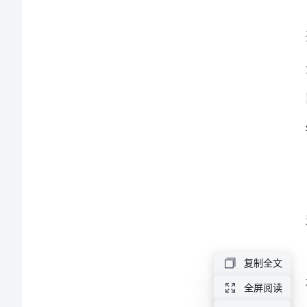
本
小
学
弟
子
规
教
学
计
划
复制全文
范
本
全屏阅读