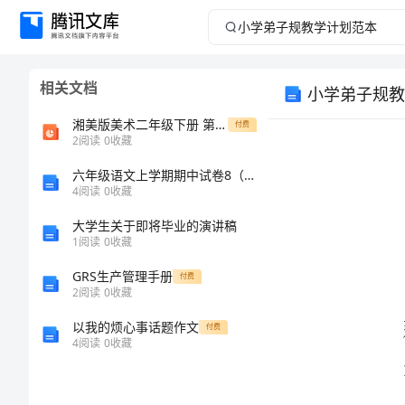
小
学
相关文档
小学弟子规教
弟
湘美版美术二年级下册 第十课《民间玩具》课件1
付费
子
2
阅读
0
收藏
六年级语文上学期期中试卷8（无答案）苏教版 试题
规
4
阅读
0
收藏
教
大学生关于即将毕业的演讲稿
1
阅读
0
收藏
学
GRS生产管理手册
付费
2
阅读
0
收藏
计
以我的烦心事话题作文
付费
划
4
阅读
0
收藏
范