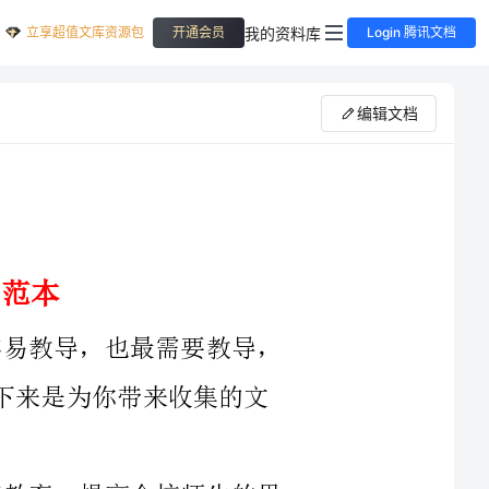
立享超值文库资源包
我的资料库
开通会员
Login 腾讯文档
编辑文档
引导语：儿童天真未泯之时，最容易教导，也最需要教导，
那么要怎样制定小学弟子规教学计划呢？接下来是为你带来收集的文
为进一步加强全县师生的思想道德教育，提高全校师生的思
想道德素养，探索学校德育工作的新思路，构建和谐校园，根据《长
兴县20XX年文化建设“六大行动”教学计划》(长委办发[20XX]46号)