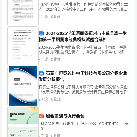
于
2024年疾控中心执业医师工作总结范文尊敬的领导：本
开
人于2024年进入疾控中心工作期间，在领导的关心和员
工的支持下，通过不断地努力和学习，取得了一些成
4
阅读
0
收藏
展
绩。在此，特向您提交一份2024年疾控中心执业医师
“一
2024-2025学年河南省郑州市中牟县高一生
物第一学期期末经典模拟试题含解析
创
2024-2025学年河南省郑州市中牟县高一生物第一学期
三
期末经典模拟试题含解析一、单选题（本题共10小题，
每题3分，共30分）1、盐碱地中生活的某种植物细胞的
3
阅读
0
收藏
争”
液泡上有一种载体蛋白，能将细胞质中的Na+
活
石家庄恒泰芯科电子科技有限公司介绍企业
发展分析报告
动
石家庄恒泰芯科电子科技有限公司 企业发展分析结果企
业发展指数得分企业发展指数得分石家庄恒泰芯科电子
的
科技有限公司综合得分说明：企业发展指数根据企业规
2
阅读
0
收藏
模、企业创新、企业风险、企业活力四个维度对企业发
实
展情
付费
施
班会策划与执行要领
性修养和教学水平。
- 班会策划与执行要领 - 汇报人: XXX - CONTENTS - 目录
方
- 01
四、总体安排
2
阅读
0
收藏