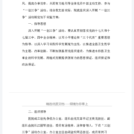
9
吴城镇中心卫生院
页)
关于开展“一创三争”活动的
卫
实施方案
生
院
三
创
工
作
方
案
篇