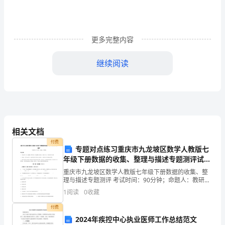
施
方
更多完整内容
案
继续阅读
吴
城
二、组织领导
镇
中
相关文档
心
付费
专题对点练习重庆市九龙坡区数学人教版七
卫
年级下册数据的收集、整理与描述专题测评试卷
勤、荣为秋等。
生
（详解版）
重庆市九龙坡区数学人教版七年级下册数据的收集、整
理与描述专题测评 考试时间：90分钟；命题人：教研组
院
三、目标要求
考生注意：1、本卷分第I卷（选择题）和第Ⅱ卷（非选择
1
阅读
0
收藏
题）两部分，满分100分，考试时间90分钟2、答
关
付费
2024年疾控中心执业医师工作总结范文