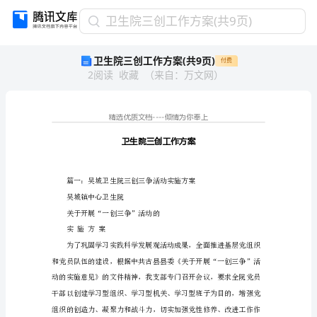
卫
卫生院三创工作方案(共9页)
生
卫生院三创工作方案(共9页)
付费
院
2
阅读
收藏
（
来自
：
万文网
）
三
创
工
作
方
案
(共