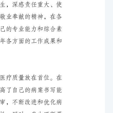
岗位上努力工作，勤奋学习，不断提升自己的专业能力和综合素
质。在这里，我向大家详细汇报我在____年各方面的工作成果和
作为主治医生，我始终把病案质量和医疗质量放在首位。在
____年，我通过参加相关培训和学习，提高了自己的病案书写能
力和规范性，积极参与病例讨论和病历评审，不断改进和优化病
案写作流程，提高了病案的准确性和完整性。同时，我也不断严
格要求自己的医疗操作流程，注重手术操作规范，确保手术风险
的控制和患者手术后的康复。在医疗质量方面，我积极参与医院
的质量控制活动，提出改进建议，并在实际工作中进行不断调整