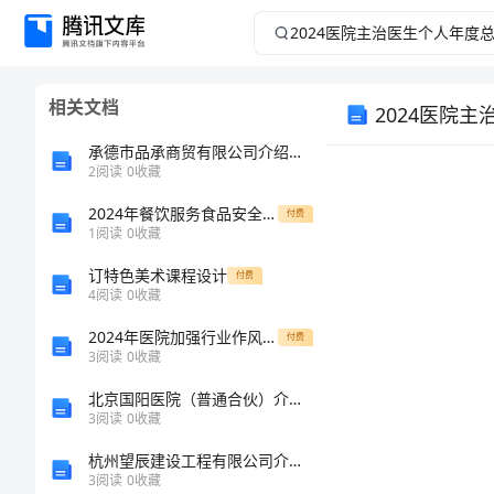
2024
医
相关文档
2024医院
院
承德市品承商贸有限公司介绍企业发展分析报告
主
2
阅读
0
收藏
治
2024年餐饮服务食品安全管理人员业务能力提升试题D卷 含答案
付费
1
阅读
0
收藏
医
订特色美术课程设计
付费
4
阅读
0
收藏
生
2024年医院加强行业作风建设实施方案范文
付费
3
阅读
0
收藏
个
北京国阳医院（普通合伙）介绍企业发展分析报告
人
3
阅读
0
收藏
杭州望辰建设工程有限公司介绍企业发展分析报告
年
3
阅读
0
收藏