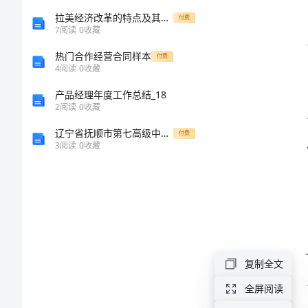
度
拉美经济改革的特点及其成效
付费
7
阅读
0
收藏
总
心得
热门合作经营合同样本
付费
4
阅读
0
收藏
结
产品经理年度工作总结_18
2024
2
阅读
0
收藏
医
辽宁省抚顺市第七高级中学高三物理下学期期末试题含解析
付费
3
阅读
0
收藏
院
主
治
医
生
复制全文
个
全屏阅读
人