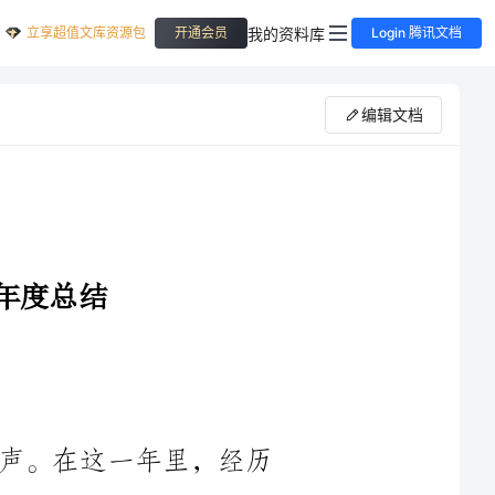
立享超值文库资源包
我的资料库
开通会员
Login 腾讯文档
编辑文档
光阴荏苒，转眼间____年已经接近尾声。在这一年里，经历
了各种挑战和机遇，我作为医院的主治医生，深感责任重大、使
命光荣。在过去的一年里，我始终秉持着敬业奉献的精神，在各