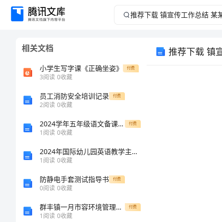
推
荐
相关文档
推荐下载 镇
下
小学生写字课《正确坐姿》
付费
载
3
阅读
0
收藏
员工消防安全培训记录
镇
付费
2
阅读
0
收藏
宣
2024学年五年级语文备课组下学期的工作总结
付费
1
阅读
0
收藏
传
2024年国际幼儿园英语教学主任工作计划范文
1
阅读
0
收藏
工
防静电手套测试指导书
付费
作
0
阅读
0
收藏
群丰镇一月市容环境管理工作总结[修改版]
付费
总
1
阅读
0
收藏