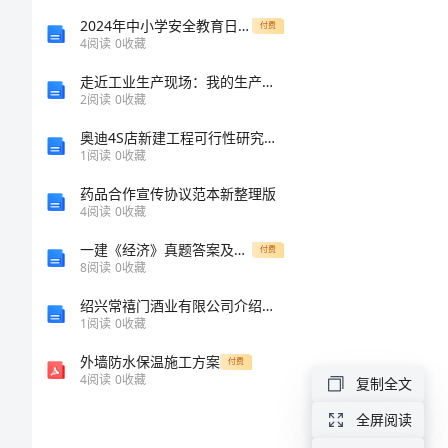
发展.
结
2024年中小学安全教育日主题讲话稿
付费
4
阅读
0
收藏
某
走近工业生产现场：我的生产实习见闻
2
阅读
0
收藏
某
奥迪4S店新建工程可行性研究报告
1
阅读
0
收藏
镇
构.
药品合作宣传协议范本新整理版
统
4
阅读
0
收藏
一建《经济》真题答案及解析全
付费
战
8
阅读
0
收藏
等规章制度,
工
绍兴常禧门酒业有限公司介绍企业发展分析报告
1
阅读
0
收藏
作
外墙防水保温施工方案
付费
4
阅读
0
收藏
复制全文
总
全屏阅读