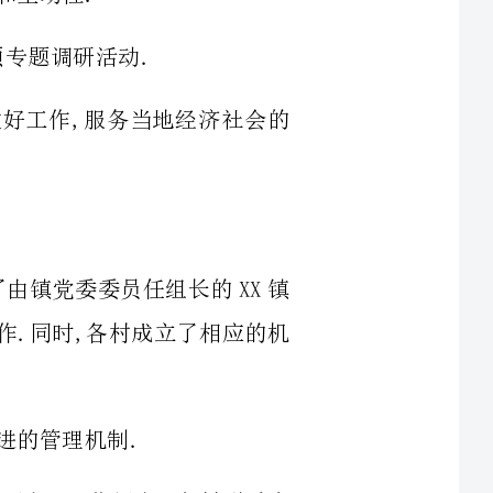
机构,成立了由镇党委委员任组长的XX镇
事专抓此项工作.同时,各村成立了相应的机
步完善了调查研究、工作例会、包村联系点
会和专题讲座,在全镇范围内开展了民族
育.镇党委、政府经常组织广大少数民族群