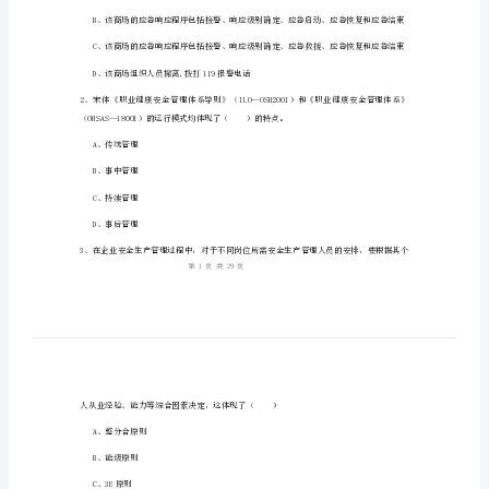
生
产
管
姓名：
______
理
考号：
______
知
识》
模
拟
A、该商场不必一开始就拨打报警电话
试