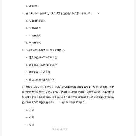
题
B
D、该商场组织人员撤离,拨打119报警电话
卷
附
A、传统管理
答
B、事中管理
案
C、持续管理
安
全
D、事后管理
工
程
1
29
第页共页
师
资