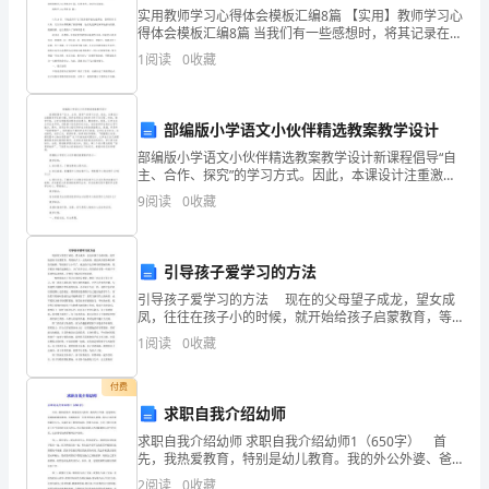
试
实用教师学习心得体会模板汇编8篇 【实用】教师学习心
B、管理者代表
题
得体会模板汇编8篇 当我们有一些感想时，将其记录在心
得体会里，让自己铭记于心，这样可以记录我们的思想
1
阅读
0
收藏
活动。到底应如何写心得体会呢？
B
C、主要负责人
卷
D、党政负责人
部编版小学语文小伙伴精选教案教学设计
附
部编版小学语文小伙伴精选教案教学设计新课程倡导“自
5、下列关系中,不需要签订安全管理协议。
主、合作、探究”的学习方式。因此，本课设计注重激发
答
学生的兴趣，使学生积极主动地参与学习全过程。例
9
阅读
0
收藏
如，教学开始，让学生根据阅读要求自读课文，整体感
A、建设单位和施工总承包单位
案
知，课
考
B、施工总承包单位和分包单位
引导孩子爱学习的方法
试
引导孩子爱学习的方法 现在的父母望子成龙，望女成
凤，往往在孩子小的时候，就开始给孩子启蒙教育，等
C、班组和作业人员之间
到孩子大一点的时候，就给孩子报各种各样的兴趣班，
须
1
阅读
0
收藏
等到孩子上小学了，就送孩子去各种各样的辅导班，很
D、作业人员雨作业人员之间
害怕
知：
付费
求职自我介绍幼师
1、
求职自我介绍幼师 求职自我介绍幼师1（650字） 首
考
先，我热爱教育，特别是幼儿教育。我的外公外婆、爸
爸妈妈、舅舅姨妈都是教师，大姨妈就是一位优秀的幼
2
阅读
0
收藏