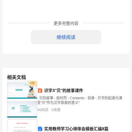
格
证
更多完整内容
《安
继续阅读
全
生
产
A、整分合原则
管
B、能级原则
相关文档
理
付费
C、3E原则
知
识字3“贝”的故事课件
- 贝的故事 - 延时符 - Contents - 目录 - 贝字的起源与演
D、激励原则
识》
变“贝”作为汉字部首的意义“
48
阅读
0
收藏
模
拟
A、安全机构负责人
实用教师学习心得体会模板汇编8篇