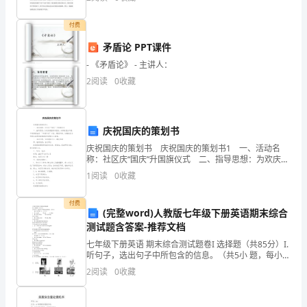
试
儿教师。我从小就在教师群里长大，耳濡目染了教师的
品
时
付费
矛盾论 PPT课件
A、县级
间：
- 《矛盾论》 - 主讲人：
150
B、市级
2
阅读
0
收藏
分
C、省级
钟，
2
29
第页共页
庆祝国庆的策划书
本
庆祝国庆的策划书 庆祝国庆的策划书1 一、活动名
称：社区庆“国庆”升国旗仪式 二、指导思想：为欢庆建
卷
国周年国庆，并积极配合市委、市政府提出的`“和谐行
1
阅读
0
收藏
动”计划，建设和谐，加强社区各界群众的思
满
付费
(完整word)人教版七年级下册英语期末综合
分
测试题含答案-推荐文档
为
七年级下册英语 期末综合测试题卷I 选择题（共85分）I.
听句子，选出句子中所包含的信息。（共5小 题，每小题
100
1分，计5分）( )1. A. cold B. cute C. clean
2
阅读
0
收藏
分。