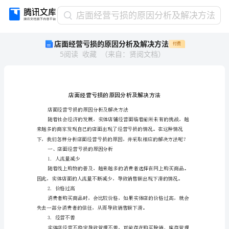
店
店面经营亏损的原因分析及解决方法
面
店面经营亏损的原因分析及解决方法
付费
经
5
阅读
收藏
（
来自
：
贤阅文档
）
营
亏
损
的
原
因
分