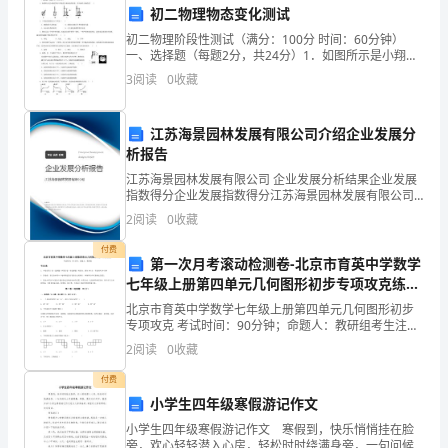
方
初二物理物态变化测试
初二物理阶段性测试（满分：100分 时间：60分钟）
法
一、选择题（每题2分，共24分）1．如图所示是小翔同
学练习用温度计测水温的情景，其中操作正确的是( )2．
随
3
阅读
0
收藏
不同的定价策略，从而提高销售额。
下列温度最接近23℃的是（
着
江苏海景园林发展有限公司介绍企业发展分
社
析报告
江苏海景园林发展有限公司 企业发展分析结果企业发展
会
指数得分企业发展指数得分江苏海景园林发展有限公司
综合得分说明：企业发展指数根据企业规模、企业创
经
2
阅读
0
收藏
新、企业风险、企业活力四个维度对企业发展情况进行
和发展前景。
评价。
济
付费
第一次月考滚动检测卷-北京市育英中学数学
七年级上册第四单元几何图形初步专项攻克练习
的
题（含答案详解）
北京市育英中学数学七年级上册第四单元几何图形初步
发
专项攻克 考试时间：90分钟；命题人：教研组考生注
意：1、本卷分第I卷（选择题）和第Ⅱ卷（非选择题）两
2
阅读
0
收藏
展，
部分，满分100分，考试时间90分钟2、答卷前，考
付费
实
小学生四年级寒假游记作文
体
小学生四年级寒假游记作文 寒假到，快乐悄悄挂在脸
旁，欢心轻轻潜入心房，轻松时时绕满身旁，一句问候