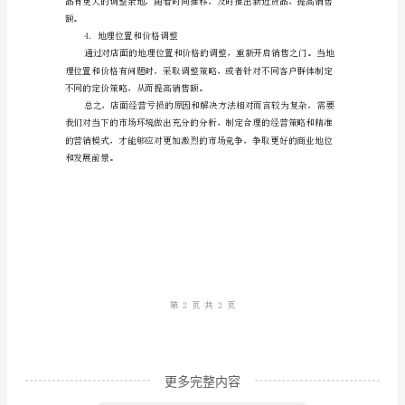
4.竞争压力过大
损
的
原
二、店面经营亏损的解决方法
因
1.品质和服务的提升
分
析
及
解
决
方
法
店
更多完整内容