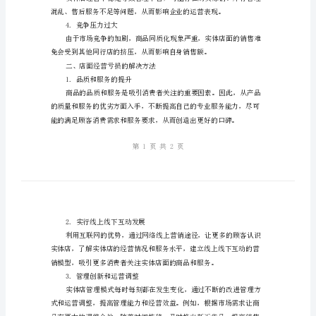
析
及
一、店面经营亏损的原因分析
解
1.人流量减少
决
方
2.价格过高
法
店
面
3.经营不善
经
营
亏