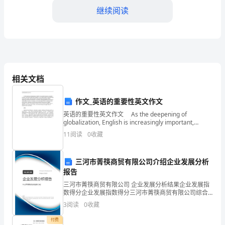
面
继续阅读
经
营
2.实行线上线下互动发展
亏
损
相关文档
的
作文_英语的重要性英文作文
原
英语的重要性英文作文 As the deepening of
3.管理创新和运营调整
因
globalization, English is increasingly important,
especially for th
11
阅读
0
收藏
分
析
三河市菁筷商贸有限公司介绍企业发展分析
报告
及
三河市菁筷商贸有限公司 企业发展分析结果企业发展指
解
数得分企业发展指数得分三河市菁筷商贸有限公司综合
额。
得分说明：企业发展指数根据企业规模、企业创新、企
3
阅读
0
收藏
业风险、企业活力四个维度对企业发展情况进行评价。
决
4.地理位置和价格调整
该企
付费