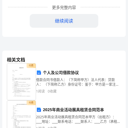
同
更多完整内容
学
继续阅读
扪：
大
家
好！
相关文档
漫
付费
尊敬的各位老师、亲
个人及公司借款协议
长
大家好！
借款合同书借款人：（下简称甲方）法人代表：贷款
而
人： （下简称乙方）身份证号：鉴于：甲方是一家注册
资本万元的
1
阅读
0
收藏
又
短
付费
2025年商业活动展具租赁合同范本
暂
2025年商业活动展具租赁合同范本甲方（出租方）：
着幸福，充溢着希望……
____地址：____联系电话：____联系人：____乙方（承租
的
方）：____地址：____联系电话：____联系人：____根据