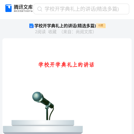
学
学校开学典礼上的讲话(精选多篇)
校
学校开学典礼上的讲话(精选多篇)
付费
开
2
阅读
收藏
（
来自
：
尚阅文库
）
学
典
礼
上
的
讲
话