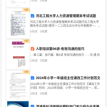
1
阅读
0
收藏
《中华人民共和国合
暑
付费
假
河北工程大学人力资源管理期末考试试题
生
河北工程大学人力资源管理期末考试试题河北工程大学
期末考试试题1题号一二三四五总分评分评卷教师一、名
活
词解释 （每题3分，共15分）1、人力资源管理2、人力
0
阅读
0
收藏
资源规划3、职务分析4、员工招聘5、绩效
已
付费
经
入职培训第06讲-有效沟通的技巧
蒸日上、再创辉煌！
结
- - 第三篇：技巧篇 - 第6讲 有效沟通的技巧 - - - 沟 通 的
2
阅读
0
收藏
束
了,
付费
2024年小学一年级班主任课改工作计划范文
我
2024年小学一年级班主任课改工作计划范文【课改工作
们
计划】时间：2024年班级：小学一年级班主任一、前言
随着时代的进步和教育理念的不断更新，小学一年级的
3
阅读
0
收藏
课程改革已成为必然趋势。作为一名小学一年级班主任
又
相
漳浦县杜浔供销社肥料四门市介绍企业发展