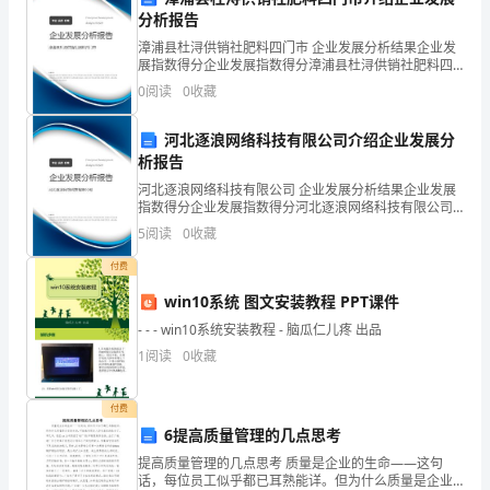
分析报告
聚
漳浦县杜浔供销社肥料四门市 企业发展分析结果企业发
在
展指数得分企业发展指数得分漳浦县杜浔供销社肥料四
门市综合得分说明：企业发展指数根据企业规模、企业
0
阅读
0
收藏
创新、企业风险、企业活力四个维度对企业发展情况进
美
行评
河北逐浪网络科技有限公司介绍企业发展分
丽
析报告
的
河北逐浪网络科技有限公司 企业发展分析结果企业发展
第2页共
指数得分企业发展指数得分河北逐浪网络科技有限公司
校
综合得分说明：企业发展指数根据企业规模、企业创
5
阅读
0
收藏
新、企业风险、企业活力四个维度对企业发展情况进行
园,
评价。
付费
你
win10系统 图文安装教程 PPT课件
- - - win10系统安装教程 - 脑瓜仁儿疼 出品
是
1
阅读
0
收藏
否
对
付费
6提高质量管理的几点思考
新
提高质量管理的几点思考 质量是企业的生命——这句
话，每位员工似乎都已耳熟能详。但为什么质量是企业