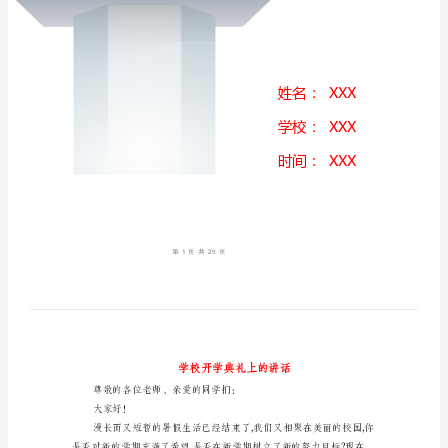
(精
选
多
篇)
学
校
开
学
典
礼
上