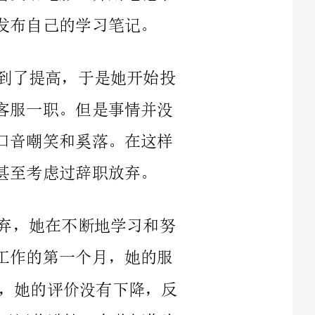
由于她的努力和坚持，她的英语水平得到了提高，于是她开始投
递简历，最终被一个外资企业录用，并担任客服一职。但是事情并没
有像她预期的那样顺利，她的同事们对她的口音嘲笑和奚落。在这样
辞职放弃。
但是，在这个关键时刻，刘媛媛没有放弃，她在不断地学习和努
力，用自己的行动和成绩证明了自己。在她工作的第一个月，她的服
务评价就达到了100%，在她工作的第二个月，她的评价没有下降，反
而上涨到了110%。在她工作的第三个月，公司还奖励她一个奖杯作为
今天，刘媛媛已经成为了公司的团队领导，她的职业生涯和人生
经历鼓舞了很多人。她用自己的成功证明了，在困难和挫折面前，我