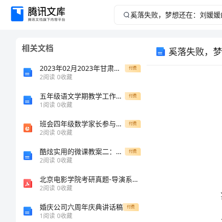
奚
落
相关文档
奚落失败，梦
失
2023年02月2023年甘肃省烟草专卖局(公司)应届生招考聘用124人笔试参考题库答案详解
付费
败，
2
阅读
0
收藏
五年级语文学期教学工作总结
梦
付费
1
阅读
0
收藏
想
班会四年级数学家长参与教学建议
付费
2
阅读
0
收藏
还
酷炫实用的微课教案二：如何欣赏齐白石的山水画
付费
2
阅读
0
收藏
在：
北京电影学院考研真题-导演系电影导演创作
刘
2
阅读
0
收藏
婚庆公司六周年庆典讲话稿
付费
媛
1
阅读
0
收藏