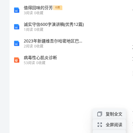
媛
值得回味的芬芳
付费
3
阅读
0
收藏
的
诚实守信600字演讲稿(优秀12篇)
1
阅读
0
收藏
励
2023年新疆维吾尔哈密地区巴里坤哈萨克自治县试验检测师之交通工程考试题库精品（巩固）
2
阅读
0
收藏
志
病毒性心肌炎诊断
演
53
阅读
0
收藏
讲
稿
表彰。
奚
落
复制全文
失
全屏阅读