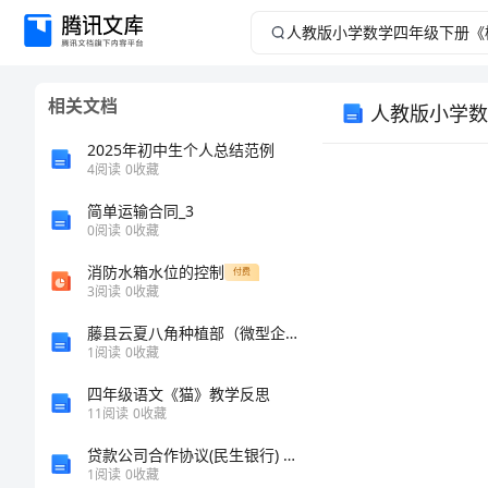
人
教
相关文档
人教版小学数
版
2025年初中生个人总结范例
小
4
阅读
0
收藏
简单运输合同_3
学
0
阅读
0
收藏
数
消防水箱水位的控制
付费
3
阅读
0
收藏
学
藤县云夏八角种植部（微型企业）介绍企业发展分析报告
1
阅读
0
收藏
四
四年级语文《猫》教学反思
年
11
阅读
0
收藏
贷款公司合作协议(民生银行) 资金托管协议
级
1
阅读
0
收藏