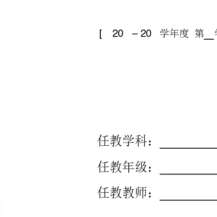
教
师
任
教
学
科