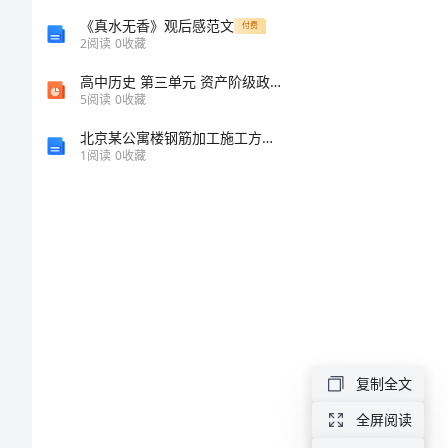
下
《真水无香》观后感范文
付费
2
阅读
0
收藏
册
高中历史 第三单元 资产阶级政治家 第9课 法国大革命的捍卫者拿破仑课件 岳麓版选修4
5
阅读
0
收藏
《植
北京某公寓楼钢筋加工施工方案附示意图
1
阅读
0
收藏
树
问
题》
教
案
复制全文
新
全屏阅读