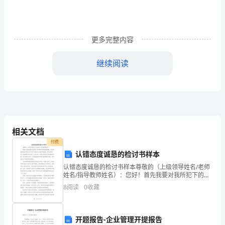
题
（含
更多完整内容
详
继续阅读
解）
3、下列运算结果正确的是（）
四
川
峨
相关文档
付费
4、当x=﹣1时，代数式3x+1的值是（）
眉
认错态度诚恳的检讨书样本
第
认错态度诚恳的检讨书样本尊敬的（上级领导姓名/老师
姓名/指导教师姓名）：您好！首先我要对我所犯下的错
二
误向您深深地道歉，并向您诚恳地表示我对自己的行为
8
阅读
0
收藏
5、与的5倍的差（）．
感到无比脸红和羞愧。我此刻明白到，我的错误不仅仅
中
是个
学
开题报告-企业管理开提报告