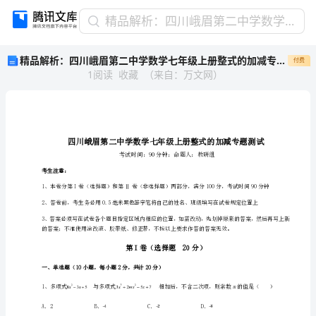
精
精品解析：四川峨眉第二中学数学七年级上册整式的加减专题测试试题（含详解）
品
精品解析：四川峨眉第二中学数学七年级上册整式的加减专题测试试题（含详解）
付费
解
1
阅读
收藏
（
来自
：
万文网
）
析：
四
川
峨
眉
第
二
考生注意：