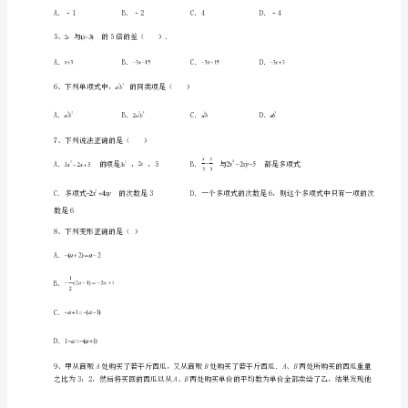
整
式
的
加
A．
减
B．
专
题
C．
测
D．
试
试