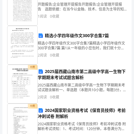
开题报告:企业管理开提报告开题报告:企业管理开提报
数
6、下列单项式中，的同类项是（）
告 选题依据：在当今以金融、技术、信息为主导的知
识经济时代，企业之间的激烈竞争实质上是企业文化之
学
1
阅读
0
收藏
间的激烈竞争。企业文化对于企业的发展至关重要，它
七
精选小学四年级作文300字合集7篇
年
7、下列说法正确的是（）
精选小学四年级作文300字合集7篇精选小学四年级作文
级
300字合集7篇 篇1从一年级的小豆包时，我们就十分希
望长大，当我们成为二年级的小辣椒时，又盼望着三年
2
阅读
0
收藏
上
级，当如愿走向了三年级的台阶时，我们成熟了一些
册
付费
2025届西藏山南市第二高级中学高一生物下
学期期末考试试题含解析
整
数是6
2025届西藏山南市第二高级中学高一生物下学期期末考
式
试试题含解析一、单选题（本题共10小题，每题3分，共
30分）1、某实验兴趣小组探究了种子萌发初期种子质量
8、下列变形正确的是（）
2
阅读
0
收藏
的
的变化和所在密闭容器中温度的变化，结果见下表
付费
加
2024国家职业资格考试《保育员技师》考前
A．
冲刺试卷 附解析
减
2024国家职业资格考试《保育员技师》考前冲刺试卷 附
B．
解析考试须知：1、考试时间：120分钟，本卷满分为
专
100分。 2、请首先按要求在试卷的指定位置填写您的姓