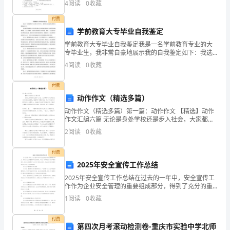
4
阅读
0
收藏
名、准考证号等信息。 3、请仔细阅读各种题
题
C．
付费
测
学前教育大专毕业自我鉴定
学前教育大专毕业自我鉴定我是一名学前教育专业的大
D．
试
专毕业生，我非常自豪地展示我的自我鉴定如下：我选
择学前教育专业是因为我对儿童的成长和教育有浓厚的
4
阅读
0
收藏
考
兴趣和热爱。在大学期间，我通过系统的学习和实践，
积累了丰
试
付费
AB
动作作文（精选多篇）
时
动作作文（精选多篇）第一篇：动作作文 【精选】动作
作文汇编六篇 无论是身处学校还是步入社会，大家都有
间：
写作文的经历，对作文很是熟悉吧，根据写作命题的特
2
阅读
0
收藏
点，作文可以分为命题作文和非命题作文
90
付费
分
2025年安全宣传工作总结
钟；
2025年安全宣传工作总结在过去的一年中，安全宣传工
作作为企业安全管理的重要组成部分，得到了充分的重
命
视和有效的推进。通过一系列的宣传活动和教育培训，
1
阅读
0
收藏
我们成功地提升了全体员工的安全意识，为企业的稳定
题
发展
付费
第四次月考滚动检测卷-重庆市实验中学北师