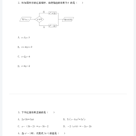
中
学
数
学
七
一、单选题（10小题，每小题2分，共计20分）
年
级
上
册