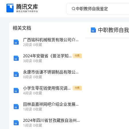
中
职
相关文档
中职教师自我
教
广西铭科机械租赁有限公司介绍企业发展分析报告
师
2
阅读
0
收藏
2024年安徽省《普法学知识竞赛》必刷100题必背【有一套】
自
付费
3
阅读
0
收藏
我
永康市信谦不锈钢制品有限公司介绍企业发展分析报告
0
阅读
0
收藏
鉴
小学生零花钱使用情况调查表
付费
4
阅读
0
收藏
定
田林县嘉祥网吧介绍企业发展分析报告
中
1
阅读
0
收藏
职
2024年四川省甘孜藏族自治州色达县中级统计师《统计工作实务》全真模拟试卷（附答案及解析）
1
阅读
0
收藏