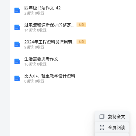
教
四年级书法作文_42
师
2
阅读
0
收藏
自
过电流和速断保护的整定计算公式
付费
14
阅读
0
收藏
我
2024年工程资料员聘用劳务合同
付费
鉴
9
阅读
0
收藏
定
生活需要思考作文
中
16
阅读
0
收藏
职
比大小、轻重教学设计资料
0
阅读
0
收藏
好的效果。
教
师
自
复制全文
我
全屏阅读
鉴