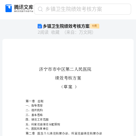
乡
乡镇卫生院绩效考核方案
镇
乡镇卫生院绩效考核方案
付费
卫
2
阅读
收藏
（
来自
：
万文网
）
生
院
绩
效
考
核
方