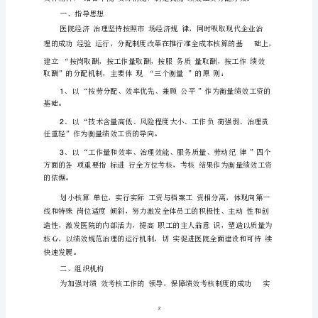
院
绩
效
第一章
总则
考
一、指导思想
核
二、组织机构
方
三、基本思路
案
（草
四
案
室
原
五、科
效益绩效分配
）
六
第
一
第二章
章