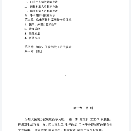
案
济
宁
市
市
中
宁
济
区
第
二
人
民
医