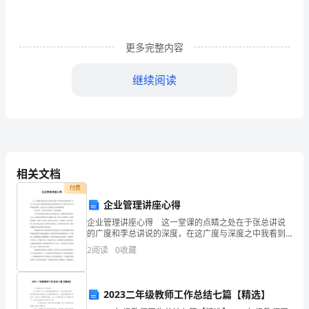
总
室
二、医技科
则
更多完整内容
室
三、临床科
一、
继续阅读
指
术
四、手
导
第三章
思
、医疗、护理
1
想
相关文档
二、
能
、治理效
2
付费
组
企业管理讲座心得
质
、服务
量
3
企业管理讲座心得 这一堂课的点睛之处在于张总讲说
织
的广度和李总讲说的深度，在这广度与深度之中我看到
的是两位副总的资深学识，看到了企业中高管理层的谋
、医德医风
4
机
2
阅读
0
收藏
略，也看到了自己的软弱之处和浅薄间解。 首先来说
一些
构
2023二年级教师工作总结七篇【精选】
三、