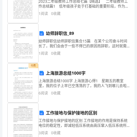
第四章
2023二年级教师工作总结七篇【精选】 二年级教师工
基
作总结篇1 低年级孩子处于打基础的重要阶段，作为班
级体中的，组织者的我们更应把工作做得细致到位。当
第五章
附则
1
阅读
0
收藏
我们看到孩子的进步，我们从心理感到欣慰。为了
本
思
幼师辞职信_89
路
幼师辞职信幼师辞职信集合15篇 在某个公司奋斗时间
长了，我们会由于一些不得已的原因而辞职，这时就需
四、
要学习写辞职信吧。怎样写好辞职信呢?以下是小编为大
1
阅读
0
收藏
家收集的幼师辞职信，欢迎大家借鉴与参考，希望对
绩
付费
效
上海旅游总结1000字
工
上海旅游总结1000字 上海旅游心得1 星期五的教室
里，我的位子上早已空荡荡的了，我的人飞到哪儿去啦?
我已经展开双翅飞到南通啦!第二天早上四点钟，我和小
资
6
阅读
0
收藏
叔一家就飞奔到了——上海。 “到了，到了!”
范
工作接地与保护接地的区别
围
工作接地与保护接地的区别 工作接地的作用是保持系统
五、
电位的稳定性，即减轻低压系统由高压窜入低压系统所
产生过电压的危险性。如没有工作接地则当10kV的高压
3
阅读
0
收藏
科
窜入低压时，低压系统的对地电压上升为5800V左右