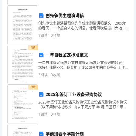
室
创先争优主题演讲稿
效
创先争优主题演讲稿创先争优主题演讲稿范文 20xx年
的春天，一个振奋人心的消息，像春风吹遍枞川大地：
益
皖江城市带产业转移示范区规划获批，八百里皖江，春
1
阅读
0
收藏
潮涌起，枞川大地，激情荡漾。千载难逢的发展机遇
绩
付费
效
一年自我鉴定标准范文
分
一年自我鉴定标准范文自我鉴定标准范文尊敬的领导：
您好！我是XXX，我参加了该公司今年的自我鉴定工作。
配
在过去的一年里，我从各个方面进行了仔细的反思和总
3
阅读
0
收藏
结，现将我在工作和个人发展方面的自我鉴定结果向您
汇报
原
付费
则
2025年签订工业设备采购协议
2025年签订工业设备采购协议工业设备采购协议本协议
六、
（以下简称“本协议”）由以下双方于 年 月 日签订：甲方
（采购方
医
1
阅读
0
收藏
院
学前班春季学期计划