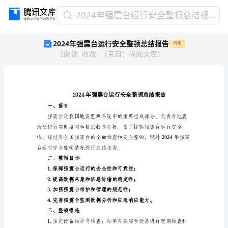
2024
2024年强震台运行安全整顿总结报告
年
2024年强震台运行安全整顿总结报告
付费
强
2
阅读
收藏
（
来自
：
尚阅文库
）
震
台
运
行
安
全
一、前言
整