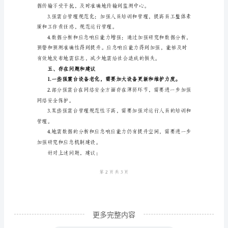
数据。
行
安
全
整
顿
总
关规章制度。
结
报
告
一、
前
言
更多完整内容
强