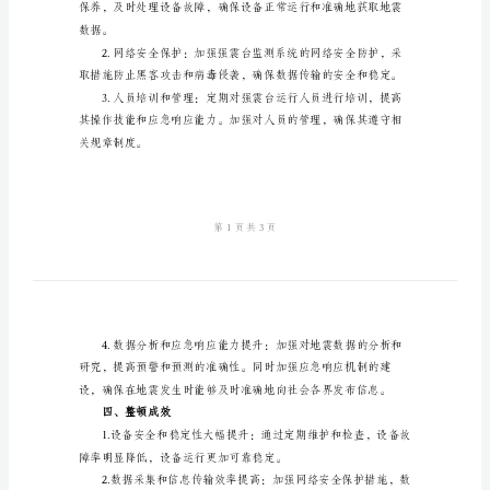
顿
总
台运行安全整顿情况
结
二、整顿目标
报
告
2024
年
强
三、整顿措施
震
台
运