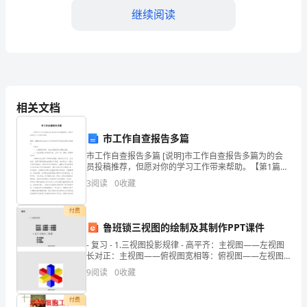
震
继续阅读
台
是
我
相关文档
国
地
市工作自查报告多篇
四、整顿成效
震
市工作自查报告多篇 [说明]市工作自查报告多篇为的会
员投稿推荐，但愿对你的学习工作带来帮助。【第1篇】
推进依法治市工作组织领导和推进机制的自查报告 市委
监
3
阅读
0
收藏
办： 一、加强组织领导
测
付费
鲁班锁三视图的绘制及其制作PPT课件
系
- 复习 - 1.三视图投影规律 - 高平齐：主视图——左视图
统
长对正：主视图——俯视图宽相等：俯视图——左视图 -
2.尺寸标注三要素
9
阅读
0
收藏
中
的
付费