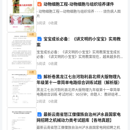
质和工作责任感，规范运行管理。
动物细胞工程-动物细胞与组织培养课件
重
- 动物细胞工程—动物细胞与组织培养 - - - - 烧伤病人图
片
要
3
阅读
0
收藏
组
付费
成
宝宝成长必备：《讲文明的小宝宝》实用教
案
五、存在问题和建议
部
宝宝成长必备：《讲文明的小宝宝》实用教案宝宝成长
必备：《讲文明的小宝宝》实用教案现在，越来越多的
分，
家长开始重视宝宝的教育，特别是儿童文明礼仪的教
5
阅读
0
收藏
育。因为随着社会经济的发展，人们的生活水平也在逐
负
渐提高，家
付费
解析卷黑龙江七台河勃利县北师大版物理九
责
网络安全保护。
年级第十一章简单电路综合训练试题（解析版）
对
黑龙江七台河勃利县北师大版物理九年级第十一章简单
电路综合训练 考试时间：90分钟；命题人：教研组考生
地
注意：1、本卷分第I卷（选择题）和第Ⅱ卷（非选择题）
管理。
2
阅读
0
收藏
两部分，满分100分，考试时间90分钟2、答卷前
震
最新云南省怒江傈僳族自治州泸水县国家电
活
网招聘之机械动力类考试题库【各地真题】
加强研究和应急机制建设。
最新云南省怒江傈僳族自治州泸水县国家电网招聘之机