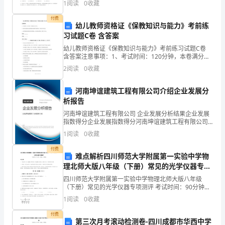
1
阅读
0
收藏
第Ⅱ卷（非选择题）两部分，满分100分，考试时间90
起
付费
幼儿教师资格证《保教知识与能力》考前练
草
习试题C卷 含答案
制
幼儿教师资格证《保教知识与能力》考前练习试题C卷
含答案注意事项：1、考试时间：120分钟，本卷满分为
150分。 2、请首先按要求在试卷的指定位置填写您的姓
订
2
阅读
0
收藏
1．风火上扰证
名、准考证号等信息。 3、请仔细阅读各种题目
的
河南坤谊建筑工程有限公司介绍企业发展分
《中
析报告
专业资料
河南坤谊建筑工程有限公司 企业发展分析结果企业发展
风
指数得分企业发展指数得分河南坤谊建筑工程有限公司
综合得分说明：企业发展指数根据企业规模、企业创
1
阅读
0
收藏
病
新、企业风险、企业活力四个维度对企业发展情况进行
评价。
付费
中
难点解析四川师范大学附属第一实验中学物
理北师大版八年级（下册）常见的光学仪器专项
医
测评试题（解析版）
四川师范大学附属第一实验中学物理北师大版八年级
（下册）常见的光学仪器专项测评 考试时间：90分钟；
诊
命题人：教研组考生注意：1、本卷分第I卷（选择题）
1
阅读
0
收藏
和第Ⅱ卷（非选择题）两部分，满分100分，考试时间9
断
付费
第三次月考滚动检测卷-四川成都市华西中学