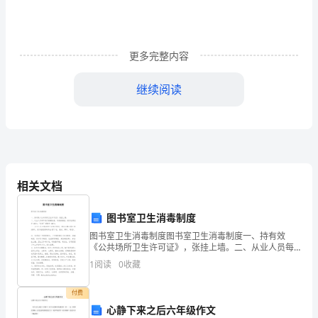
诊
断
更多完整内容
1．
中
继续阅读
医
（二）疾病分期
诊
1．急性期：发病2以。
断
2．恢复期：发病2至6个月。
标
相关文档
3．后遗症期：发病6个
准：
图书室卫生消毒制度
参
（三）证候诊断
图书室卫生消毒制度图书室卫生消毒制度一、持有效
《公共场所卫生许可证》，张挂上墙。二、从业人员每
照
年进行健康检查，有效健康证、培训证持证率100％。
1
阅读
0
收藏
“五病”调离率100％。三、从业人员全部参加卫生
中
付费
医
心静下来之后六年级作文