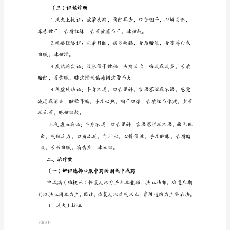
复
期
中
果亦可确诊。
医
诊
疗
脑卒中诊治指南2010》（2010年）。
案
一、
诊
断
（一）
疾
专业资料
病