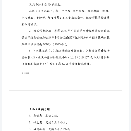
及
一、诊断
（一）疾病诊断
方
案
(精)
中
口舌歪斜。
风
病
（脑
济失调。
梗
死）
发病年龄多在40岁以上。
恢