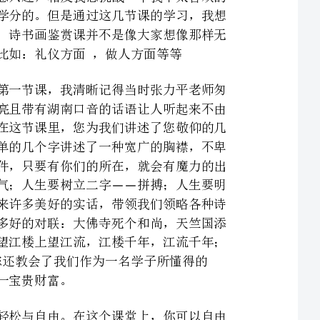
最让我深刻的是第一节课和最后一节课，从中学到的很多。第一节课，我清晰记得当时张力平老师匆
忙的感到教室，还换了一件褂子，蛮有一番女诗人的风采。她洪亮且带有湖南口音的话语让人听起来不由
的产生一种亲切感，您和我们分享了您的人生和对生活的感悟，在这节课里，您为我们讲述了您敬仰的几
种境界：上善若水海纳百川，天生我才；我乃布衣。简单的几个字讲述了一种宽广的胸襟，不卑
不弃品质和清廉的人格；您告诉我们：每一个地方都有生长的条件，只要有你们的所在，就会有魔力的出
现。您告诉我们：人生要始需二字情；人生要贯穿二字志气；人生要树立二字拼搏；人生要明
白二字生死。中间的课程有时您没有来，但是同样为我们带来许多美好的实话，带领我们领略各种诗
情画意，带我们走进诗画世界。最后一节课，您为我们带来了许多好的对联：大佛寺死个和尚，天竺国添
一如来；画上荷花和尚画，书临汉帖翰林书：望江楼，望江流，望江楼上望江流，江楼千年，江流千年；
映月井，映月影，映月井上映月影，月井万年，月影万年。。。。您还教会了我们作为一名学子所懂得的
通过这几节课的学习，诗书画鉴赏课堂让我感到一种无比的轻松与自由。在这个课堂上，你可以自由
的发表自己的观点，可以领略各种时期的不同文化风味，可以提高你的文化内涵，是展示和发展你们的文
采的好地方，因为这里不仅有学术氛围，而且还有一个博学的好老师。这几节课真的很值，我没有后悔反
而幸运自己的选择。唯一遗憾的是就是听张老师的课太少了。小生不才，想向老师说一下对这个课堂的建
议和看法。首先我觉得课堂上就是缺少互动，我觉得老师讲得再好，都不够师生一起探讨的好。其次课堂
上应该插入一点现代化的元素，这样现代文化和传统文化就可以形成一个比较，才能使学生更能够更好的
理解中国的文化。最后的就是我觉得课堂上可以请一些同学上去讲一下自己看法，展示一下他们的文采，
以上就是我这几节课的感想和收获，有些老师说过的话不知道有没有说错，毕竟在脑里那么久啦，还