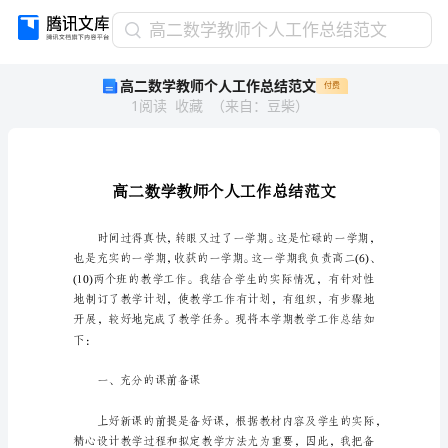
高
高二数学教师个人工作总结范文
二
高二数学教师个人工作总结范文
付费
数
1
阅读
收藏
（
来自
：
豆柴
）
学
教
师
个
人
工
作