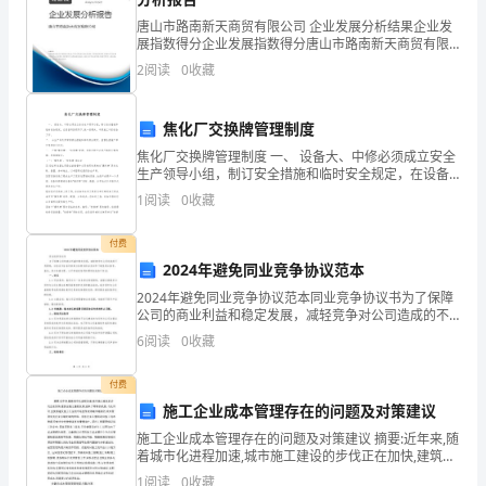
一
唐山市路南新天商贸有限公司 企业发展分析结果企业发
展指数得分企业发展指数得分唐山市路南新天商贸有限
学
公司综合得分说明：企业发展指数根据企业规模、企业
2
阅读
0
收藏
创新、企业风险、企业活力四个维度对企业发展情况进
期，
行评
焦化厂交换牌管理制度
也
焦化厂交换牌管理制度 一、 设备大、中修必须成立安全
是
生产领导小组，制订安全措施和临时安全规定，在设备
科的领导下,统一协调大、中修施工中的安全工作。二、
1
阅读
0
收藏
充
由生产科负责审核安全措施和临时安全规定，监督检
究式教学方法。
实
付费
2024年避免同业竞争协议范本
的
2024年避免同业竞争协议范本同业竞争协议书为了保障
公司的商业利益和稳定发展，减轻竞争对公司造成的不
一
利影响，本协议书旨在约束双方在特定的业务条件下避
6
阅读
0
收藏
免同业竞争。鉴此，双方本着自愿、公平和诚实信用的
学
原则
付费
期，
施工企业成本管理存在的问题及对策建议
收
施工企业成本管理存在的问题及对策建议 摘要:近年来,随
着城市化进程加速,城市施工建设的步伐正在加快,建筑业
随之蓬勃发展,迎来了难得的机遇。与此同时,也使得建设
获
1
阅读
0
收藏