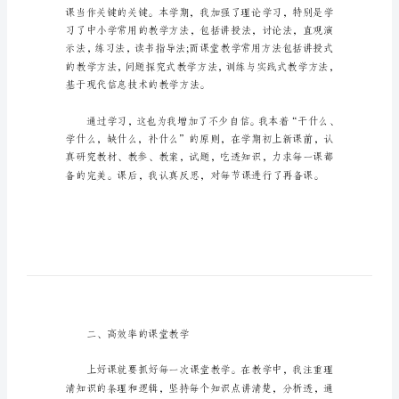
总
结
范
文
下：
高
二
一、充分的课前备课
数
学
教
师
个