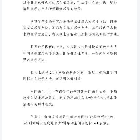
人
工
作
基于现代信息技术的教学方法。
总
结
范
文
时
间
过
得
真
快，