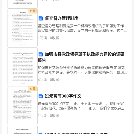
施工行业的市场竞争变得越来越激烈,
描述的是瞬时速度。
的
付费
一
督查督办管理制度
督查督办管理制度是指一个机构或组织为了加强对工作
学
落实情况的监督和追踪，设立的一套规范和程序。这个
制度的目的是确保工作的顺利进行，保证工作任务的及
1
阅读
0
收藏
期。
时完成，提高工作效率和质量。督查督办管理制度通常
包括以下
这
加强市县党政领导班子执政能力建设的调研
一
报告
加强市县党政领导班子执政能力建设的调研报告 加强党
学
的执政能力建设，是党的十七大提出的战略任务，体现
了我们党对新的形势和历史使命的清醒认识和科学判
4
阅读
0
收藏
期
断。在党的十六届四中全会上，党中央又专门研究了加
强
付费
我
过元宵节300字作文
负
过元宵节300字作文 正月十五那一天晚上，我们全家
一起放烟花，烟花漂亮极了。 那天，我们全家吃完元
责
宵就开始放烟花了。只见爸爸小心翼翼地点着引线，随
1
阅读
0
收藏
着一声冲天响，烟花开始绽放了。 先是放得“
高