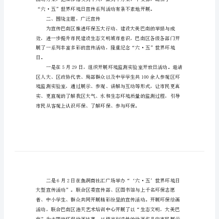
案
范
例
一、加强领导，精心部署
社
区
世
界
环
境
日
筹
二、围绕主题，广泛宣传