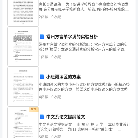
党
家长会通讯稿 为了促进学校教育与家庭教育的协调发
展,充分展示旺子学校新育人、新管理的良好校风校貌,使
的
广大家长更全面地了解自己的孩子,了解学校,我校于1１
2
阅读
0
收藏
月25日上午成功召开了期中考试后的家长会此次
十
升了群众的环保意识。
八
常州方言单字调的实验分析
大
常州方言单字调的实验分析题目：常州方言单字调的实
验分析摘要：本论文通过实验分析常州方言的单字调，
探讨了其音调的特点和规律。实验选用了百余个常州方
和
1
阅读
0
收藏
言常用单字进行了录音收集，并通过语音分析软件对其
音高进行
十
小班阅读区的方案
八
小班阅读区的方案小班阅读区的方案优秀5篇小编精心整
届
理小班阅读区的方案，希望这份小班阅读区的方案优秀5
篇能够帮助大家，给予大家在写作上的思路。更多小班
4
阅读
0
收藏
三
阅读区的方案资料，在搜索框搜索小班阅读区的方案
中
付费
中文系论文提纲范文
全
中文系论文提纲范文 山 东 科 技 大 学 本科毕业设计
(论文)开题报告 题 目 论别具一格的“萧红体”
会
————从《生死场》解读萧红小说艺术特色 学 院 名
5
阅读
0
收藏