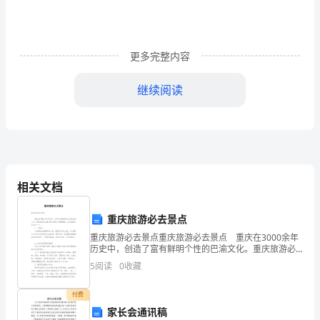
划
文
案
更多完整内容
范
继续阅读
例
为
深
相关文档
入
重庆旅游必去景点
贯
重庆旅游必去景点重庆旅游必去景点 重庆在3000余年
彻
历史中，创造了富有鲜明个性的巴渝文化。重庆旅游必
去景点是小编为大家整理的，在这里跟大家分享一
5
阅读
0
收藏
下。 1、小南海 小南海地处渝鄂交界之地，
落
付费
实
家长会通讯稿