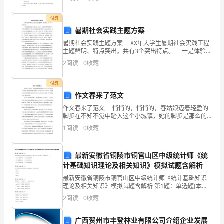
称 文法学院 专
精
付费
神，
暑期社会实践主题方案
隆
暑期社会实践主题方案 XX年大学生暑期社会实践工程
主题鲜明、特点突出。共有3个突出特点。 一是体验国
重
家成就同奉献社会相结合。学校将在组织学生深入了解
2
阅读
0
收藏
新中国成立60周年社会主义建立事业取得宏大成
纪
付费
念
作文春来了范文
作文春来了范文 悄悄的，悄悄的，春姑娘迈着轻盈的
第
脚步在不知不觉中踏入这个小城镇，她的脚步是那么的
轻盈，轻盈的让我们全然不知，等到我们真真切切的感
43
1
阅读
0
收藏
受到她到来的时候，她已经披上了绿色，脚步轻盈的
个
最新安徽省铜陵市铜官山区中级统计师《统
“六
计基础知识理论及相关知识》模拟试题含解析
最新安徽省铜陵市铜官山区中级统计师《统计基础知识
·
理论及相关知识》模拟试题含解析 第1题：单选题(本题1
分)企业以银行存款支付销售A产品运费3000元，支付产
五”
2
阅读
0
收藏
品广告费1000元。会计分录为( )。
世
广西贺州市丰登林业有限公司介绍企业发展