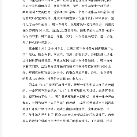
划
文
案
范
例
日。
社
区
世
界
环
境
日
筹