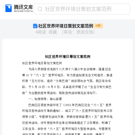
社
社区世界环境日策划文案范例
区
社区世界环境日策划文案范例
付费
世
4
阅读
收藏
（
来自
：
贤阅文档
）
界
环
境
日
策
划
社区世界环境日筹划文案范例
文