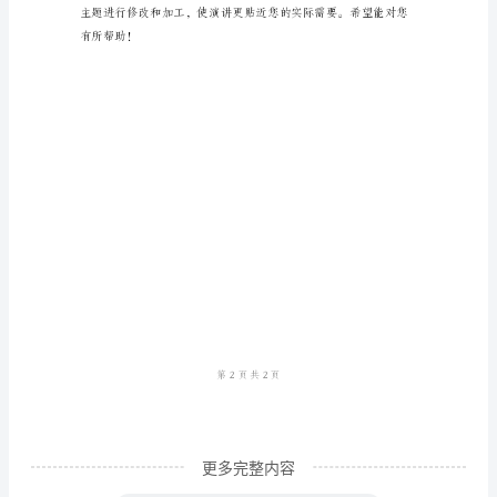
青
不畏困难，勇往直前。
春》
元
旦
演
讲
稿
范
文
尊
敬
的
更多完整内容
各