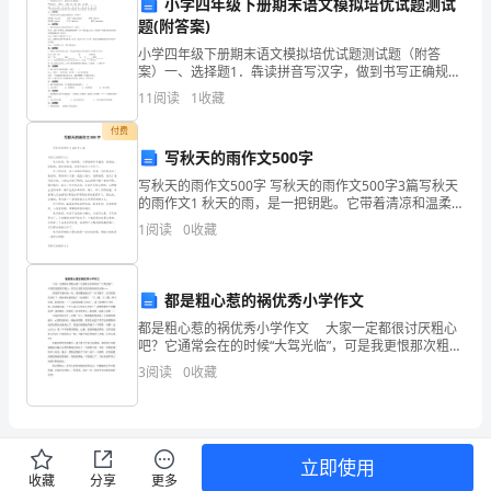
小学四年级下册期末语文模拟培优试题测试
题(附答案)
年
小学四年级下册期末语文模拟培优试题测试题（附答
的
案）一、选择题1．犇读拼音写汉字，做到书写正确规
范。牪kòng xìhén jìshēnqūzhúji
11
阅读
1
收藏
元
付费
旦
写秋天的雨作文500字
将
写秋天的雨作文500字 写秋天的雨作文500字3篇写秋天
的雨作文1 秋天的雨，是一把钥匙。它带着清凉和温柔，
轻轻地，轻轻地，趁你没留意，把秋天的大门打开了。
至，
1
阅读
0
收藏
秋天的雨是一盒五
站
在
都是粗心惹的祸优秀小学作文
都是粗心惹的祸优秀小学作文 大家一定都很讨厌粗心
新
吧？它通常会在的时候“大驾光临”，可是我更恨那次粗
心，因为它竟然在我升旗的时候出现…… 那是四年级时
3
阅读
0
收藏
的
的一天，我荣耀地成为了一名升旗手，这可把我快
起
点
立即使用
收藏
分享
更多