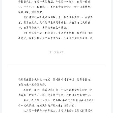
演
讲
稿
范
文
2024《喜
迎
元
取得了一系列的成果。
旦
闪
光