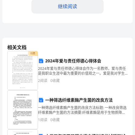
继续阅读
位
领
导、
亲
相信未来一定会更美好。
相关文档
爱
付费
的
2024年爱与责任师德心得体会
2024年爱与责任师德心得体会作为一名教师，爱与责任
同
是我职业生涯中最为重要的价值观之一。爱是我对学生
的关怀和呵护，责任则是我对教育事业的承担和奉献。
事
2
阅读
0
收藏
通过这几年的教学实践，我深刻体会到了爱与责任的重
要性
们：
一种筛选纤维素酶产生菌的改良方法
大
一种筛选纤维素酶产生菌的改良方法标题: 一种改良筛选
家
纤维素酶产生菌的方法摘要:纤维素酶是用于生物质降解
的关键酶类之一。为了获得高效率的纤维素酶产生菌，
1
阅读
0
收藏
本研究通过改良传统的筛选方法，提出了一种新的筛选
好！
有所帮助！
纤
2024