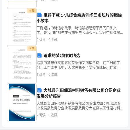
测
D.内部评级法
试
付费
推荐下载 少儿综合素质训练三则短片的谜语
题
小故事
三则短片的谜语小故事 谜语最初起源于民间口头文
C
A.长期金融工具和用于投资、筹资的工具
学，是我们的祖先在长期生产劳动和生活实践中创造出
来的，是劳动人民聪明智慧的表现。 下面就和 司马
卷
2
阅读
0
收藏
B.长期金融工具和用于保值、投机等目
光和黄庭坚聊一会儿，就念了两句诗荷花露面才相识，
梧桐
付费
附
2
39
第页共页
追求的梦想作文精选
答
追求的梦想作文追求的梦想作文锦集八篇 在平时的学
习、工作或生活中，大家总免不了要接触或使用作文
案
吧，作文根据写作时限的不同可以分为限时作文和非限
1
阅读
0
收藏
时作文。那么你有了解过作文吗？以下是小编精心整理
考
的追
大城县岩田保温材料销售有限公司介绍企业
试
发展分析报告
须
大城县岩田保温材料销售有限公司 企业发展分析结果企
业发展指数得分企业发展指数得分大城县岩田保温材料
知：
销售有限公司综合得分说明：企业发展指数根据企业规
2
阅读
0
收藏
模、企业创新、企业风险、企业活力四个维度对企业发
1、
展情