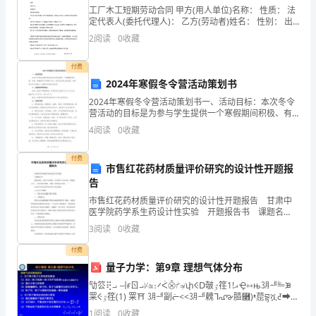
工厂木工短期劳动合同 甲方(用人单位)名称： 性质： 法
法
B.违规行为
定代表人(委托代理人)： 乙方(劳动者)姓名： 性别： 出
生年月： 家庭住址： 居民身份证号码： 甲乙双方在平
2
阅读
0
收藏
律
C.品行不端
法
付费
D.执业水平低下
2024年寒假冬令营活动策划书
规
6、汇款主要有电汇、（）和信汇三种方式。
2024年寒假冬令营活动策划书一、活动目标：本次冬令
营活动的目标是为参与学生提供一个寒假期间积极、有
与
益、健康的学习和娱乐方式，促进学生的全面发展、培
A:商业汇票
4
阅读
0
收藏
养学生各方面能力，提高学生的综合素质。二、活动时
综
间和
B:电子汇兑
付费
合
市售红花药材质量评价研究的设计性开题报
C:票汇
告
能
市售红花药材质量评价研究的设计性开题报告 甘肃中
D:押汇
医学院药学系生药设计性实验 开题报告书 课题名
力》
称：黄芪甲苷提取工艺的研究专业年级：课题组人员：
3
阅读
0
收藏
7、不属于操作风险高级计量模型的是（）。
丁宏伟指导教师：李硕王明伟起止时间：——
自
付费
A.损失分布法
我
量子力学：第9章 理想气体分布
B.内部衡量法
㔕䇗⢟⨼ ㅢғㄖ⨼ᜩ≊։࠼ᐹ⨶ᜣ≄փⲴᗞ㿲ٷ䇮1ǃޣҾ⇿њ㋂ᆀ࣋ᆖᙗ
检
䍘Ⲵٷ䇮(1) 䍘⛩ ㋂ᆀ㓯ᓖ<<㋂ᆀ䰤ᒣ൷䐍⿫)ᵜ䓛བྷሿᘭ⮕н
䇑(2) 䚥Ӿ⢋亯࣋ᆖ㿴ᖻ 㠚⭡ǃᰐ㿴ࡉ䘀ࣘⲴᕩᙗሿ⨳Ⲵ䳶ਸ(3
C.打分卡法
1
阅读
0
收藏