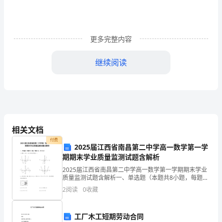
答
案
更多完整内容
初
继续阅读
级
D．贷款发放人员
银
4、诚信审贷的内容不包括（）。
行
从
A：借款人恪守诚实守信原则
相关文档
业
付费
2025届江西省南昌第二中学高一数学第一学
考
期期末学业质量监测试题含解析
试
D：借款人应证
2025届江西省南昌第二中学高一数学第一学期期末学业
质量监测试题含解析一、单选题（本题共8小题，每题5
《银
分，共40分）1、函数的部分图象是（）A. B.C. D.2、已
2
阅读
0
收藏
知全集，集合，，那么阴影部分表示的
（）。
行
工厂木工短期劳动合同
业
A.违法行为