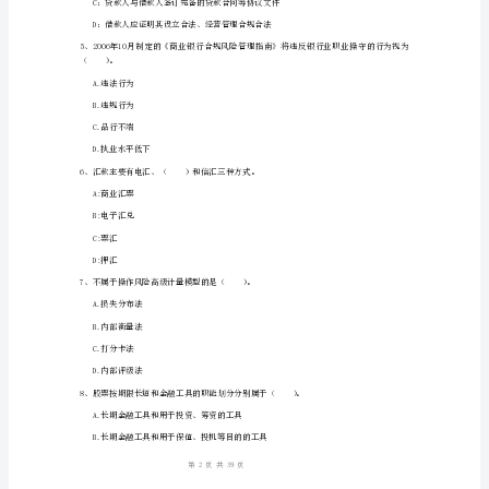
力》
自
A.全覆盖
我
B.制衡性
检
C.匹配性
测
D.审慎性
3、承担检查失误、清收不力责任的是（）。
试
A．贷款调查人员
题
B．贷款评估人员
C
C．贷款审查人员
卷
1
39
第页共页
附