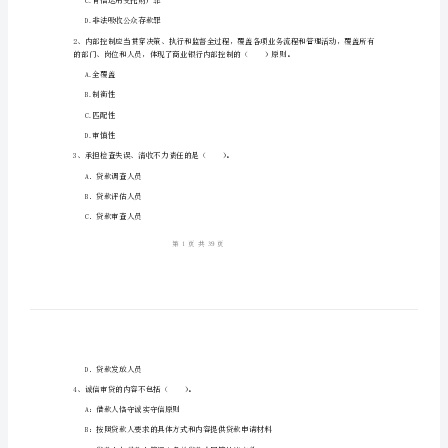
业
1、考试时间：120分钟，本卷满分为100分。
法
律
法
规
与
属于（）。
综
A.吸收客户资金不入账罪
B.高利转贷罪
合
C.背信运用受托财产罪
能
D.非法吸收公众存款罪