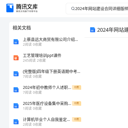
2024
年
相关文档
2024年网
网
上蔡县远大商贸有限公司介绍企业发展分析报告
站
2
阅读
0
收藏
建
工艺管理培训ppt课件
245
阅读
2
收藏
设
(完整版)四年级下册英语期中考试考点汇总-推荐文档
7
阅读
0
收藏
合
2024年初中教师个人述职报告
付费
7
阅读
0
收藏
同
2025年医疗设备集中采购合同范本资料
付费
详
1
阅读
0
收藏
计算机毕业个人自我鉴定范文
付费
细
2
阅读
0
收藏