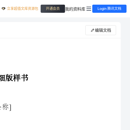
立享超值文库资源包
我的资料库
开通会员
Login 腾讯文档
编辑文档