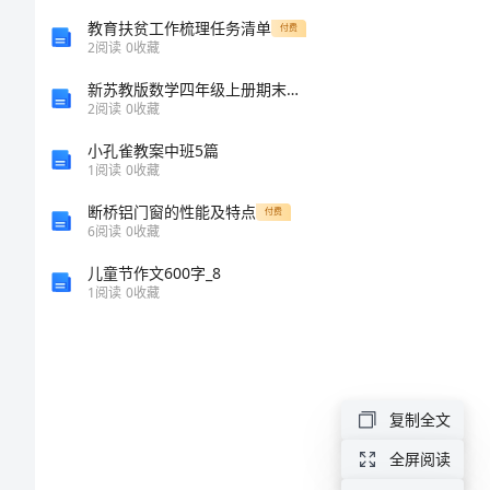
版
教育扶贫工作梳理任务清单
付费
2
阅读
0
收藏
样
新苏教版数学四年级上册期末测试卷(易错题)word版
2
阅读
0
收藏
书
小孔雀教案中班5篇
2024
1
阅读
0
收藏
年
断桥铝门窗的性能及特点
付费
6
阅读
0
收藏
网
儿童节作文600字_8
站
1
阅读
0
收藏
建
设
务。
合
复制全文
同
全屏阅读
详