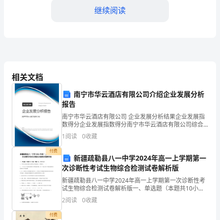
一
继续阅读
年
的
时
间
相关文档
转
南宁市华云酒店有限公司介绍企业发展分析
报告
瞬
南宁市华云酒店有限公司 企业发展分析结果企业发展指
即
数得分企业发展指数得分南宁市华云酒店有限公司综合
得分说明：企业发展指数根据企业规模、企业创新、企
1
阅读
0
收藏
业风险、企业活力四个维度对企业发展情况进行评价。
逝，
该企
付费
新疆疏勒县八一中学2024年高一上学期第一
回
次诊断性考试生物综合检测试卷解析版
首
新疆疏勒县八一中学2024年高一上学期第一次诊断性考
试生物综合检测试卷解析版一、单选题（本题共10小
2024
题，每题3分，共30分）1、下列有关组成生物体元素和
2
阅读
0
收藏
化合物的叙述，正确的是（ ）A．一个DNA分子
年，
付费