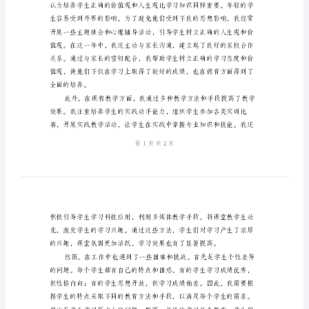
工
忆，也使我更加成长。
作
总
结
2024
年
职
高
合素养，也增强了班级的凝聚力。
一
年
级