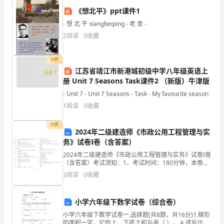
我
《想北平》ppt课件1
作
- 想 北 平 xiangbeiping - 老 舍 -
2
阅读
0
收藏
为
职
付费
江苏省靖江市新港城初级中学八年级英语上
高
册 Unit 7 Seasons Task课件2 （新版）牛津版
一
- Unit 7 - Unit 7 Seasons - Task - My favourite season
1
阅读
0
收藏
年
付费
级
2024年二级建造师《市政公用工程管理与实
对您有所帮助。
务》试卷I卷（含答案）
的
2024年二级建造师《市政公用工程管理与实务》试卷I卷
（含答案）考试须知：1、考试时间：180分钟，本卷满
班
分为120分。 2、请首先按要求在试卷的指定位置填写您
3
阅读
0
收藏
的姓名、准考证号等信息。 3、请仔细阅读
主
任，
小学六年级下数学试卷（综合卷）
小学六年级下数学试卷一.选择题(共8题，共16分)1.梯形
也
的面积一定，它的上、下底之和与高（ ）。 A.成反比例