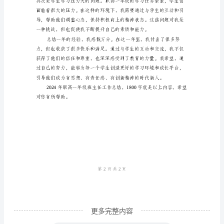
班
主
任
工
作
总
全面的培养。
结
时
间
匆
匆
而
过，
更多完整内容