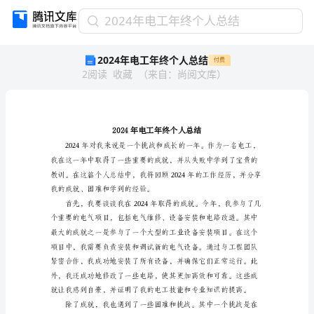
2024
2024年电工年终个人总结
年
2024年电工年终个人总结
付费
电
2
阅读
收藏
（
来自
：
尚阅文库
）
工
年
终
个
人
总
结