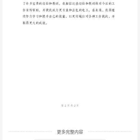
我
来
说
是
一
个
挑
战
和
成
长
的
更多完整内容