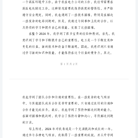
2024
年
我的成就、困难和学到的经验。
电
工
年
终
个
人
总
结
2024
年
对