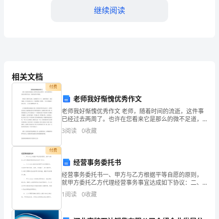
一
继续阅读
年。
作
为
一
相关文档
名
付费
老师我好惭愧优秀作文
电
老师我好惭愧优秀作文 老师，随着时间的流逝，这件事
工，
已经过去两周了。也许在您看来它是那么的微不足道，
的方法。
可我却觉得非常惭愧。 那是在上周的作文课上，您要我
3
阅读
0
收藏
我
们写《××，我想对你说》。我绞尽脑汁，也不知
在
付费
经营事务委托书
这
经营事务委托书一、甲方与乙方根据平等自愿的原则，
就甲方委托乙方代理经营事务事宜达成如下协议：二、
一
乙方应当认真负责地代理甲方的经营事务，包括但不限
1
阅读
0
收藏
于销售、采购、市场推广、客户服务等。乙方在代理期
年
间应当维