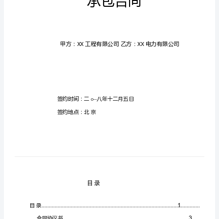
分
系
统
调
试
和
整
套
启