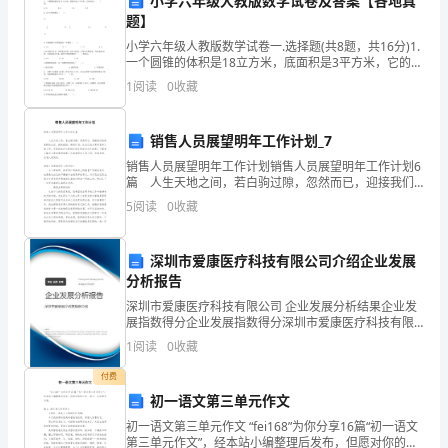
小学六年级人教版数学试卷及答案【各地真
统
题】
调
小学六年级人教版数学试卷一.选择题(共8题，共16分)1.
一个圆锥的体积是18立方米，底面积是3平方米，它的高
试
是（ ）米。A.18 B.8 C.6 D
1
阅读
0
收藏
和
销售人员展望明年工作计划_7
整
销售人员展望明年工作计划销售人员展望明年工作计划6
套
篇 人生天地之间，若白驹过隙，忽然而已，迎接我们
的将是新的生活，新的挑战，做好计划，让自己成为更
5
阅读
0
收藏
有竞争力的人吧。可是到底什么样的计划才是适合自己
启
动
深圳市爱康医疗科技有限公司介绍企业发展
分析报告
调
深圳市爱康医疗科技有限公司 企业发展分析结果企业发
试
展指数得分企业发展指数得分深圳市爱康医疗科技有限
公司综合得分说明：企业发展指数根据企业规模、企业
1
阅读
0
收藏
创新、企业风险、企业活力四个维度对企业发展情况进
承
行评
付费
包
初一语文第三单元作文
初一语文第三单元作文 “fei168”为你分享16篇“初一语文
合
第三单元作文”，经本站小编整理后发布，但愿对你的工