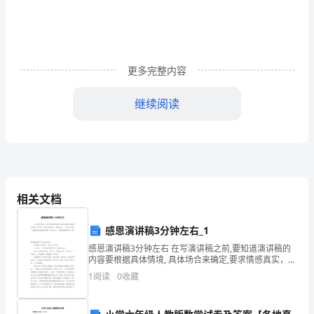
XXXX
坑
口
更多完整内容
燃
煤
继续阅读
电
厂
项
目
相关文档
机
感恩演讲稿3分钟左右_1
组
感恩演讲稿3分钟左右 在写演讲稿之前,要知道演讲稿的
内容要根据具体情境, 具体场合来确定,要求情感真实，尊
分
重观众。下面是小编为大家整理的感恩演讲稿3分钟左
1
阅读
0
收藏
右，希望能够帮助到大家! 感
系