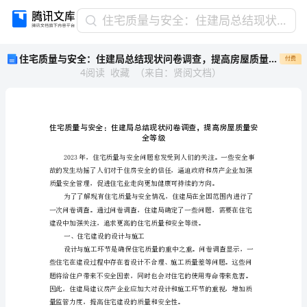
住
住宅质量与安全：住建局总结现状问卷调查，提高房屋质量安全等级
宅
住宅质量与安全：住建局总结现状问卷调查，提高房屋质量安全等级
付费
质
4
阅读
收藏
（
来自
：
贤阅文档
）
量
与
安
全：
住
全
建
局