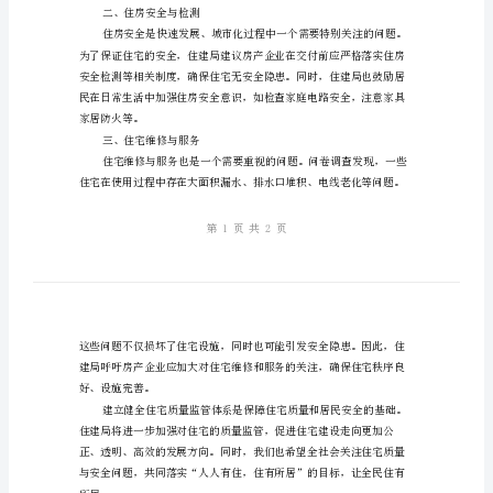
总
结
现
状
一、住宅建设的设计与施工
问
卷
调
查，
提
二、住房安全与检测