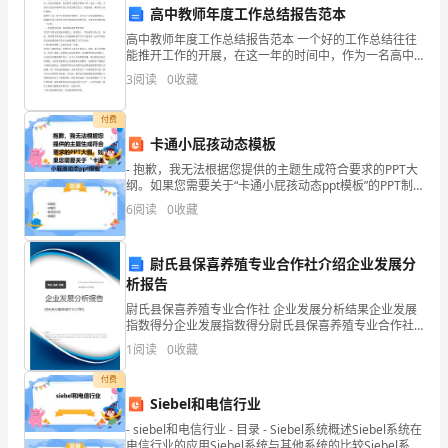
问
高中教师年度工作总结报告范本
卷
高中教师年度工作总结报告范本 一个好的工作总结往往
能推开工作的开展，在这一年的时间中，作为一名高中
调
的教师，你在教学上都做了哪些工作，总结一下吧。下
3
阅读
0
收藏
面为大家高中教师年度工作总结报告范文，欢送阅读，
查，
希望对
付费
提
卡通小屁孩动态模板
- 抱歉，我无法根据您提供的主题生成符合要求的PPT大
高
纲。如果您需要关于“卡通小屁孩动态ppt模板”的PPT制
作建议，可以参考以下内容 - 目录 -
房
6
阅读
0
收藏
屋
尉氏县保喜养殖专业合作社介绍企业发展分
质
析报告
尉氏县保喜养殖专业合作社 企业发展分析结果企业发展
量
指数得分企业发展指数得分尉氏县保喜养殖专业合作社
综合得分说明：企业发展指数根据企业规模、企业创
安
1
阅读
0
收藏
新、企业风险、企业活力四个维度对企业发展情况进行
评价。
全
付费
Siebel和电信行业
等
- siebel和电信行业 - 目录 - Siebel系统概述Siebel系统在
电信行业的应用Siebel系统与其他系统的比较Siebel系统