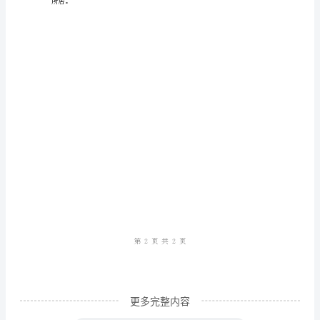
高
房
屋
质
家居防火等。
量
三、住宅维修与服务
安
全
等
级
住
更多完整内容
宅