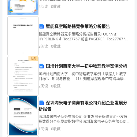
级
的优势
4
阅读
0
收藏
2023
年，
智能真空断路器竞争策略分析报告
住
智能真空断路器竞争策略分析报告目录TOC \h \z
HYPERLINK \l _Toc27767 前言 PAGEREF _Toc27767 \h
宅
3 HYPERLINK \l _Toc4704
3
阅读
0
收藏
质
付费
量
国培计划西南大学—初中物理教学案例分析
国培计划西南大学—初中物理教学案例《摩擦力》教学
与
目标1、知识与技能：（1）知道摩擦现象中有滑动摩擦
力、滚动摩擦力和静摩擦力。（2）能说出滑动摩擦力的
2
阅读
0
收藏
安
大小与哪些因素有关。（3）能说出增大和减小滑动摩擦
力
全
深圳淘米电子商务有限公司介绍企业发展分
问
析报告
深圳淘米电子商务有限公司 企业发展分析结果企业发展
题
指数得分企业发展指数得分深圳淘米电子商务有限公司
综合得分说明：企业发展指数根据企业规模、企业创
1
阅读
0
收藏
愈
新、企业风险、企业活力四个维度对企业发展情况进行
评价。