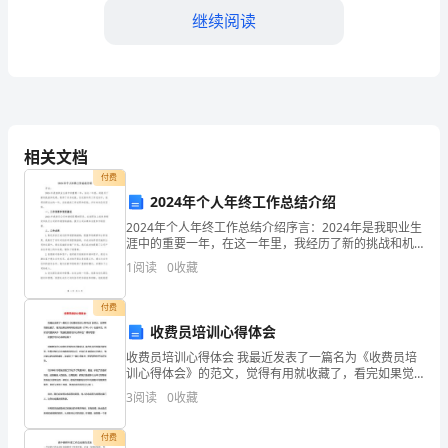
继续阅读
质
量
与
安
相关文档
全：
好、设施完善。
付费
住
2024年个人年终工作总结介绍
2024年个人年终工作总结介绍序言：2024年是我职业生
建
涯中的重要一年，在这一年里，我经历了新的挑战和机
遇，取得了许多成就。在这篇年终工作总结中，我将回
1
阅读
0
收藏
局
顾过去的一年，总结我的工作成果和经验，并对未来设
总
付费
收费员培训心得体会
结
所居。
收费员培训心得体会 我最近发表了一篇名为《收费员培
训心得体会》的范文，觉得有用就收藏了，看完如果觉
现
得有帮助请记得（CTRL+D）收藏本页。同时访问更多关
3
阅读
0
收藏
于“高速收费员培训心得体会”精彩专题！
状
付费