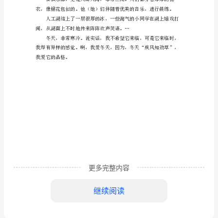
天
的
早
晨
500
字
美不胜收。
作
文
冬
啊！
更多完整内容
天
的
继续阅读
早