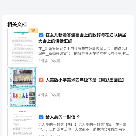
晨
很
相关文档
美，
付费
在女儿新婚答谢宴会上的致辞与在妇联换届
不
大会上的讲话汇编
我爱它的品格。
信，
在__新婚答谢宴会上的致辞与在妇联换届大会上的讲话汇
编在__新婚答谢宴会上的致辞今天在坐的有我的长辈,有
请
我的亲戚,有我们老一辈、少一辈结交的朋友，有我青年
2
阅读
0
收藏
时代我们一起上山下乡在农村种地时结交的朋友、同
看
——
人美版小学美术四年级下册《用彩墨画鱼》
- - - - - - - -
4
阅读
0
收藏
每
天
给人类的一封信_9
早
给人类的一封信【热门】给人类的一封信15篇 在日常
学习、工作或生活中，大家都不可避免地会接触到书信
晨
吧，书信是人们表达情感的一种特别方式。相信许多人