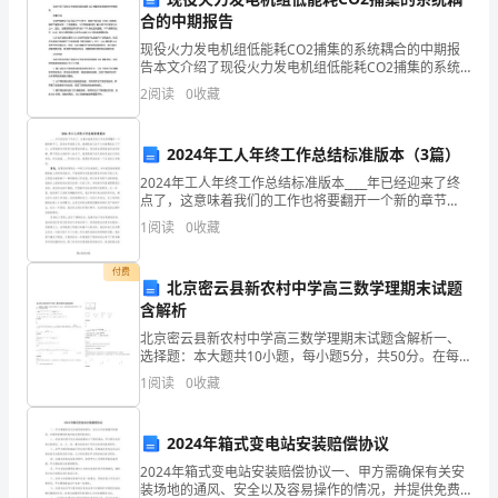
合的中期报告
地
现役火力发电机组低能耗CO2捕集的系统耦合的中期报
吹
告本文介绍了现役火力发电机组低能耗CO2捕集的系统
耦合的中期报告。背景介绍全球气候变化已经引起了广
2
阅读
0
收藏
着，
泛关注，其中二氧化碳（CO2）排放是导致气候变化的
一
不
2024年工人年终工作总结标准版本（3篇）
时
2024年工人年终工作总结标准版本____年已经迎来了终
点了，这意味着我们的工作也将要翻开一个新的章节
地
了，回首本年度的工作，我感觉自己在不少方面都成长
1
阅读
0
收藏
了不少，这得感谢车间领导们的帮助和提点，同时我也
得
向
付费
北京密云县新农村中学高三数学理期末试题
我
含解析
袭
北京密云县新农村中学高三数学理期末试题含解析一、
选择题：本大题共10小题，每小题5分，共50分。在每
来。
小题给出的四个选项中，只有是一个符合题目要求的1.
1
阅读
0
收藏
命题，则命题为（ ）A．
并
2024年箱式变电站安装赔偿协议
且，
2024年箱式变电站安装赔偿协议一、甲方需确保有关安
装场地的通风、安全以及容易操作的情况，并提供免费