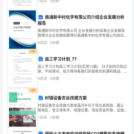
1
阅读
0
收藏
会觉得书信很难写吧，以下是小编帮大家整理的给人类
推
开
南通新中村化学有限公司介绍企业发展分析
报告
门
南通新中村化学有限公司 企业发展分析结果企业发展指
数得分企业发展指数得分南通新中村化学有限公司综合
出
得分说明：企业发展指数根据企业规模、企业创新、企
6
阅读
0
收藏
业风险、企业活力四个维度对企业发展情况进行评价。
去
该企
付费
时，
高三学习计划_77
高三学习计划高三学习计划(实用15篇) 日子如同白驹过
刺
隙，不经意间，前方等待着我们的是新的机遇和挑战，
写一份计划，为接下来的工作做准备吧！什么样的计划
骨
0
阅读
0
收藏
才是好的计划呢？下面是小编帮大家整理的高三学
的
付费
村镇设备农业改建方案
寒
村镇设备农业改建方案单晶河乡位于张北县西部，属丘
风
陵地区，受立地条件、地理位置、项目资金所限，设施
农业发展相对缓慢。近日，我乡立足乡情、认真分析、
1
阅读
0
收藏
呼
抢抓机遇、积极谋划，特制定了如下方案。一、指导思
想集现代
呼
现役火力发电机组低能耗CO2捕集的系统耦