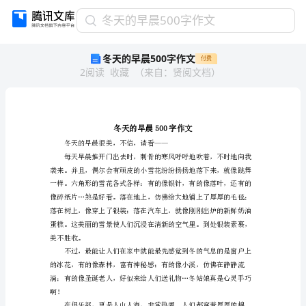
冬
冬天的早晨500字作文
天
冬天的早晨500字作文
付费
的
2
阅读
收藏
（
来自
：
贤阅文档
）
早
晨
500
字
作
文
冬天的早晨很美，不信，
冬