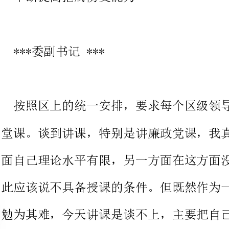
按照区上的统一安排，要求每个区级领导要给党建联系点讲一次
堂课。谈到讲课，特别是讲廉政党课，我真是有些为难，因为一方
面自己理论水平有限，另一方面在这方面没有做过系统的研究，因
此应该说不具备授课的条件。但既然作为一项政治任务，我也只能
勉为其难，今天讲课是谈不上，主要把自己平时学习中积累的一些
资料和体会，和大家做一个交流。
第一、谈一下对党风廉政建设和___斗争重要性的认识
___同志在十五大报告中指出：“___是关系___生死存亡的严