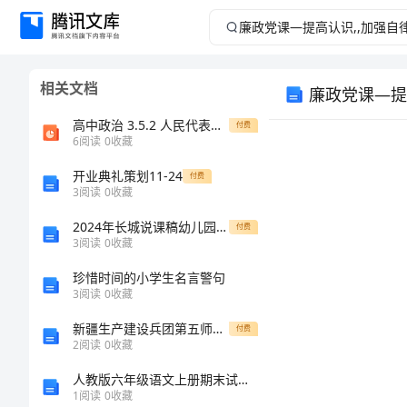
廉
政
相关文档
廉政党课—提
党
高中政治 3.5.2 人民代表大会制度 我国的根本政治制度课件 新人教版必修2(1)
付费
课
6
阅读
0
收藏
—
开业典礼策划11-24
付费
3
阅读
0
收藏
提
2024年长城说课稿幼儿园(通用篇)
付费
3
阅读
0
收藏
高
珍惜时间的小学生名言警句
3
阅读
0
收藏
认
新疆生产建设兵团第五师八十六团一中七年级英语上册 Unit 6 Do you like bananas？Section B教案2（新版）人教新目标版
付费
识,,
2
阅读
0
收藏
人教版六年级语文上册期末试卷及答案【完整】
加
1
阅读
0
收藏