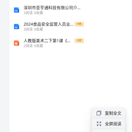
强
深圳市亚亨通科技有限公司介绍企业发展分析报告
3
阅读
0
收藏
自
2024食品安全监管人员业务水平检测试题
付费
3
阅读
0
收藏
律
人教版美术二下第1课《纸片插接》课件2
付费
2
阅读
0
收藏
不
断
提
高
拒
复制全文
腐
全屏阅读
防