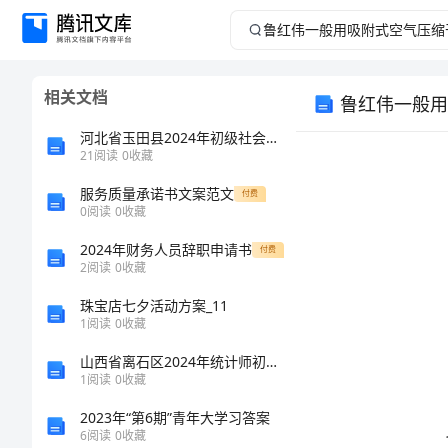
鲁
红
相关文档
鲁红伟一般用
伟
河北省玉田县2024年初级社会工作者（实务+综合能力）真题（必刷）
一
21
阅读
0
收藏
服务质量承诺书文案范文
般
付费
0
阅读
0
收藏
用
2024年财务人员辞职申请书
付费
2
阅读
0
收藏
吸
珠宝店七夕活动方案_11
一．
1
阅读
0
收藏
附
1
山西省离石区2024年统计师初级资格大全及下载答案
式
1
阅读
0
收藏
应
2023年“第6期”青年大学习答案
空
6
阅读
0
收藏