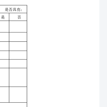
二．许可程序：
记
备注
录