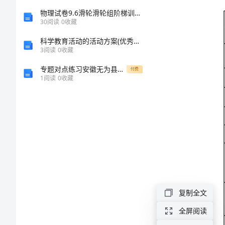
气
物理试卷9.6滑轮滑轮组阶梯训练北师大八下
30
阅读
0
收藏
压
科学教育活动的活动方案(优秀12篇)
3
阅读
0
收藏
缩
专题对点练习安徽无为县襄安中学数学七年级上册期中综合测评章节练习试卷（附答案详解）
付费
1
阅读
0
收藏
干
燥
的情况
器
●
生
1
产
复制全文
许
全屏阅读